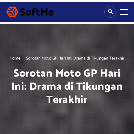
S
k
i
p
t
o
c
o
n
Home
Sorotan Moto GP Hari Ini: Drama di Tikungan Terakhir
t
Sorotan Moto GP Hari
e
n
Ini: Drama di Tikungan
t
Terakhir