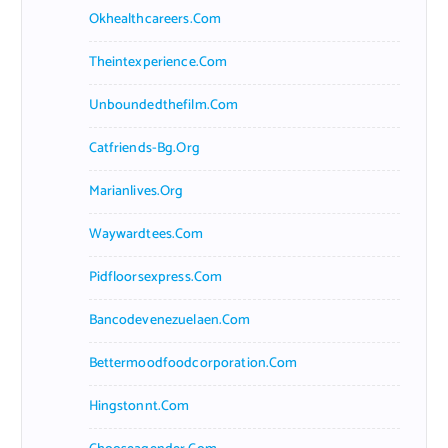
f
Okhealthcareers.com
o
r
Theintexperience.com
:
Unboundedthefilm.com
Catfriends-Bg.org
Marianlives.org
Waywardtees.com
Pidfloorsexpress.com
Bancodevenezuelaen.com
Bettermoodfoodcorporation.com
Hingstonnt.com