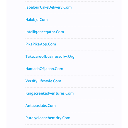
JabalpurCakeDelivery.com
Halobjd.com
Intelligenceqatar.com
PikaPikaApp.com
Takecareofbusinessdfw.org
HamadaOfJapan.com
VersifyLifestyle.com
Kingscreekadventures.com
Antaeuslabs.com
Purelycleanchemdry.com