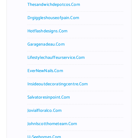
Thesandwichdepotcos.com
Drgiggleshouseofpain.com
Hotflashdesigns.com
Garagenadeau.com
Lifestylechauffeurservice.com
EverNewNails.com
Insideoutdecoratingcentre.com
Salvatoresinpoint.com
Jovialfloralco.com
Johnlscotthometeam.com
U-Seehomes.com