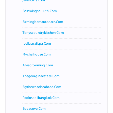
Jakehovis.com
Bosswingsduluth.com
Birminghamautocare.com
Tonyscountrykitchen.com
Jbellasnailspa.com
Mychaihouse.com
Alvisgrooming.com
Thegeorginaestate.com
Blythewoodseafood.com
Paolosdelibangkok.com
Bobacove.com