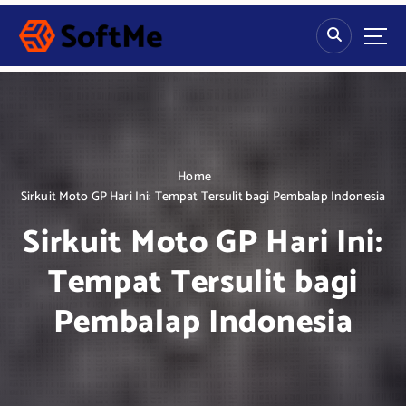
S
k
i
p
t
o
c
o
n
Home
t
Sirkuit Moto GP Hari Ini: Tempat Tersulit bagi Pembalap Indonesia
e
Sirkuit Moto GP Hari Ini:
n
t
Tempat Tersulit bagi
Pembalap Indonesia