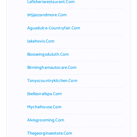
Lafisheriarestaurant.com
915jazzandmore.com
Aguadulce-Countryfair.com
Jakehovis.com
Bosswingsduluth.com
Birminghamautocare.com
Tonyscountrykitchen.com
Jbellasnailspa.com
Mychaihouse.com
Alvisgrooming.com
Thegeorginaestate.com