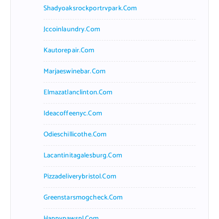
Shadyoaksrockportrvpark.com
Jccoinlaundry.com
Kautorepair.com
Marjaeswinebar.com
Elmazatlanclinton.com
Ideacoffeenyc.com
Odieschillicothe.com
Lacantinitagalesburg.com
Pizzadeliverybristol.com
Greenstarsmogcheck.com
Happypawspl.com