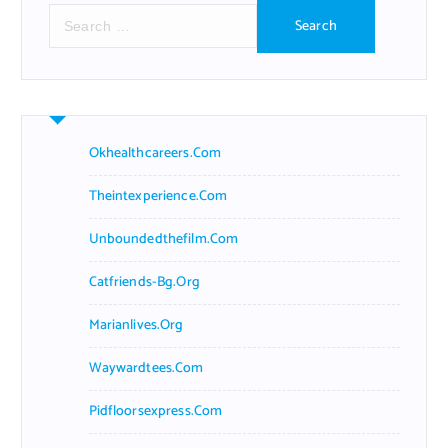
S
e
a
r
c
h
f
Okhealthcareers.com
o
r
Theintexperience.com
:
Unboundedthefilm.com
Catfriends-Bg.org
Marianlives.org
Waywardtees.com
Pidfloorsexpress.com