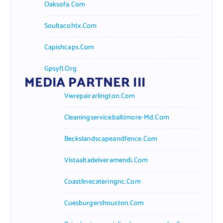
Oaksofa.com
Soultacohtx.com
Capishcaps.com
Gpsyfl.org
MEDIA PARTNER III
Vwrepairarlington.com
Cleaningservicebaltimore-Md.com
Beckslandscapeandfence.com
Vistaaltadelveramendi.com
Coastlinecateringnc.com
Cuesburgershouston.com