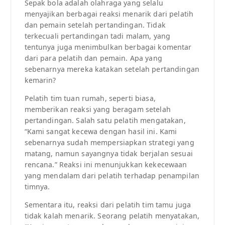
Sepak bola adalah olahraga yang selalu
menyajikan berbagai reaksi menarik dari pelatih
dan pemain setelah pertandingan. Tidak
terkecuali pertandingan tadi malam, yang
tentunya juga menimbulkan berbagai komentar
dari para pelatih dan pemain. Apa yang
sebenarnya mereka katakan setelah pertandingan
kemarin?
Pelatih tim tuan rumah, seperti biasa,
memberikan reaksi yang beragam setelah
pertandingan. Salah satu pelatih mengatakan,
“Kami sangat kecewa dengan hasil ini. Kami
sebenarnya sudah mempersiapkan strategi yang
matang, namun sayangnya tidak berjalan sesuai
rencana.” Reaksi ini menunjukkan kekecewaan
yang mendalam dari pelatih terhadap penampilan
timnya.
Sementara itu, reaksi dari pelatih tim tamu juga
tidak kalah menarik. Seorang pelatih menyatakan,