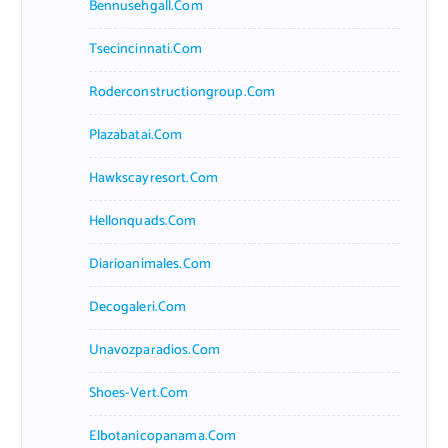
Bennusehgall.com
Tsecincinnati.com
Roderconstructiongroup.com
Plazabatai.com
Hawkscayresort.com
Hellonquads.com
Diarioanimales.com
Decogaleri.com
Unavozparadios.com
Shoes-Vert.com
Elbotanicopanama.com