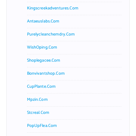
Kingscreekadventures.com
Antaeuslabs.com
Purelycleanchemdry.com
WishOping.com
Shoplegacee.com
Bonvivantshop.com
CupPlante.com
Mpzin.com
Stcreal.com
PopUpFlea.com