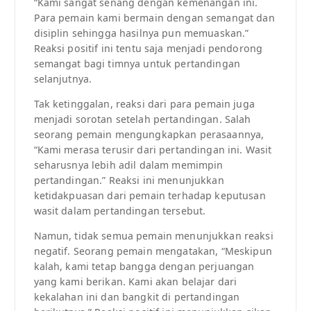
“Kami sangat senang dengan kemenangan ini.
Para pemain kami bermain dengan semangat dan
disiplin sehingga hasilnya pun memuaskan.”
Reaksi positif ini tentu saja menjadi pendorong
semangat bagi timnya untuk pertandingan
selanjutnya.
Tak ketinggalan, reaksi dari para pemain juga
menjadi sorotan setelah pertandingan. Salah
seorang pemain mengungkapkan perasaannya,
“Kami merasa terusir dari pertandingan ini. Wasit
seharusnya lebih adil dalam memimpin
pertandingan.” Reaksi ini menunjukkan
ketidakpuasan dari pemain terhadap keputusan
wasit dalam pertandingan tersebut.
Namun, tidak semua pemain menunjukkan reaksi
negatif. Seorang pemain mengatakan, “Meskipun
kalah, kami tetap bangga dengan perjuangan
yang kami berikan. Kami akan belajar dari
kekalahan ini dan bangkit di pertandingan