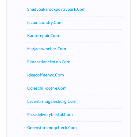
Shadyoaksrockportrvpark.com
Jccoinlaundry.com
Kautorepair.com
Marjaeswinebar.com
Elmazatlanclinton.com
Ideacoffeenyc.com
Odieschillicothe.com
Lacantinitagalesburg.com
Pizzadeliverybristol.com
Greenstarsmogcheck.com