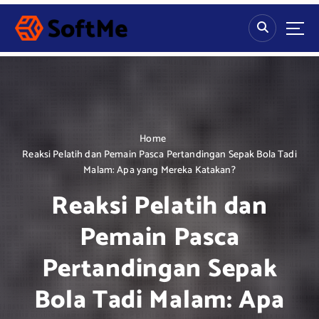
S
k
i
p
t
o
c
o
n
Home
t
Reaksi Pelatih dan Pemain Pasca Pertandingan Sepak Bola Tadi
e
Malam: Apa yang Mereka Katakan?
n
Reaksi Pelatih dan
t
Pemain Pasca
Pertandingan Sepak
Bola Tadi Malam: Apa