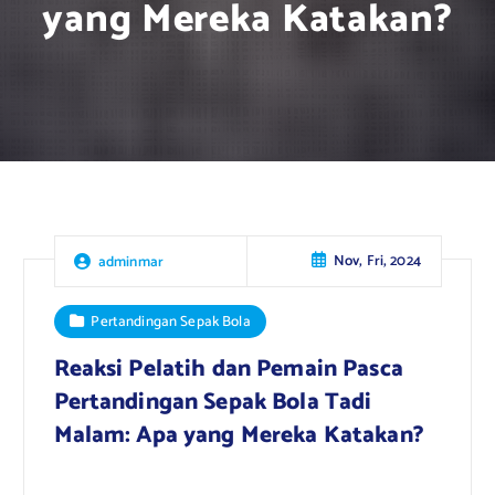
yang Mereka Katakan?
Nov, Fri, 2024
adminmar
Pertandingan Sepak Bola
Reaksi Pelatih dan Pemain Pasca
Pertandingan Sepak Bola Tadi
Malam: Apa yang Mereka Katakan?