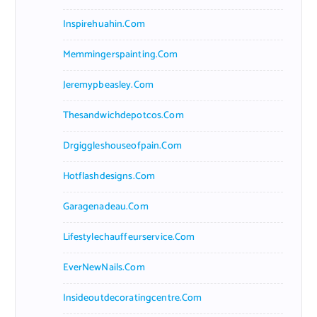
Inspirehuahin.com
Memmingerspainting.com
Jeremypbeasley.com
Thesandwichdepotcos.com
Drgiggleshouseofpain.com
Hotflashdesigns.com
Garagenadeau.com
Lifestylechauffeurservice.com
EverNewNails.com
Insideoutdecoratingcentre.com