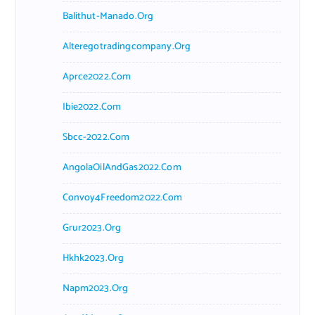
Balithut-Manado.org
Alteregotradingcompany.org
Aprce2022.com
Ibie2022.com
Sbcc-2022.com
AngolaOilAndGas2022.com
Convoy4Freedom2022.com
Grur2023.org
Hkhk2023.org
Napm2023.org