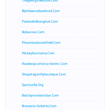
Thegeorginaestate.com
Blythewoodseafood.com
Paolosdelibangkok.com
Bobacove.com
Phoone24brookfield.com
Mickeybarmama.com
Roadwayconstructioninc.com
Shopdragonflyboutique.com
Sportszilla.org
Batchprovisionsbar.com
Brasserie-Gobette.com