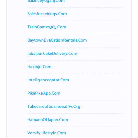
Balanceyoganj.com
Salesforceblogs.com
TrainGames365.com
BaytownEvaCationRentals.com
JabalpurCakeDelivery.com
Halobjd.com
Intelligenceqatar.com
PikaPikaApp.com
Takecareofbusinessdfw.org
HamadaOfJapan.com
VersifyLifestyle.com