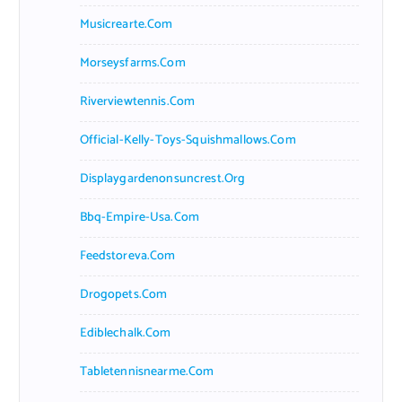
Musicrearte.com
Morseysfarms.com
Riverviewtennis.com
Official-Kelly-Toys-Squishmallows.com
Displaygardenonsuncrest.org
Bbq-Empire-Usa.com
Feedstoreva.com
Drogopets.com
Ediblechalk.com
Tabletennisnearme.com