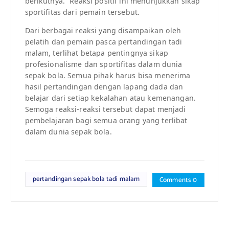
berikutnya.” Reaksi positif ini menunjukkan sikap
sportifitas dari pemain tersebut.
Dari berbagai reaksi yang disampaikan oleh
pelatih dan pemain pasca pertandingan tadi
malam, terlihat betapa pentingnya sikap
profesionalisme dan sportifitas dalam dunia
sepak bola. Semua pihak harus bisa menerima
hasil pertandingan dengan lapang dada dan
belajar dari setiap kekalahan atau kemenangan.
Semoga reaksi-reaksi tersebut dapat menjadi
pembelajaran bagi semua orang yang terlibat
dalam dunia sepak bola.
pertandingan sepak bola tadi malam
Comments 0