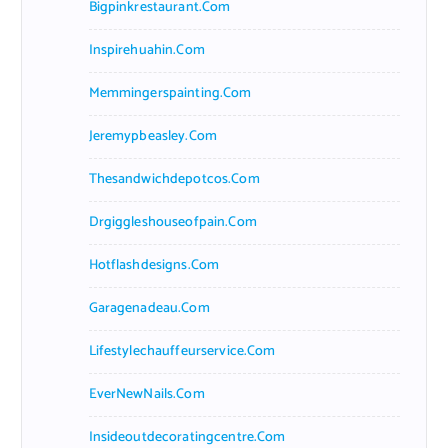
Bigpinkrestaurant.com
Inspirehuahin.com
Memmingerspainting.com
Jeremypbeasley.com
Thesandwichdepotcos.com
Drgiggleshouseofpain.com
Hotflashdesigns.com
Garagenadeau.com
Lifestylechauffeurservice.com
EverNewNails.com
Insideoutdecoratingcentre.com