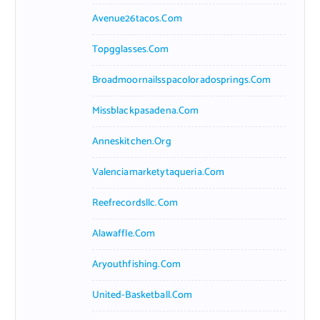
Avenue26tacos.com
Topgglasses.com
Broadmoornailsspacoloradosprings.com
Missblackpasadena.com
Anneskitchen.org
Valenciamarketytaqueria.com
Reefrecordsllc.com
Alawaffle.com
Aryouthfishing.com
United-Basketball.com