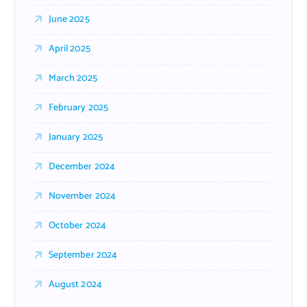
June 2025
April 2025
March 2025
February 2025
January 2025
December 2024
November 2024
October 2024
September 2024
August 2024