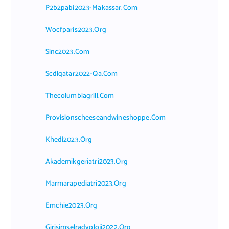
P2b2pabi2023-Makassar.com
Wocfparis2023.org
Sinc2023.com
Scdlqatar2022-Qa.com
Thecolumbiagrill.com
Provisionscheeseandwineshoppe.com
Khedi2023.org
Akademikgeriatri2023.org
Marmarapediatri2023.org
Emchie2023.org
Girisimselradyoloji2022.org