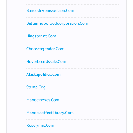
Bancodevenezuelaen.com
Bettermoodfoodcorporation.com
Hingstonnt.com
Chooseagender.com
Hoverboardssale.com
Alaskapolitics.com
Stsmp.org
Manoelneves.com
Mandelaeffectlibrary.com
Roselynns.com