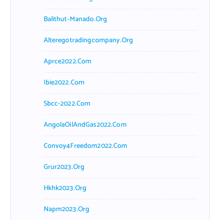
Balithut-Manado.org
Alteregotradingcompany.org
Aprce2022.com
Ibie2022.com
Sbcc-2022.com
AngolaOilAndGas2022.com
Convoy4Freedom2022.com
Grur2023.org
Hkhk2023.org
Napm2023.org