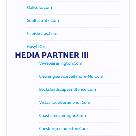
Oaksofa.com
Soultacohtx.com
Capishcaps.com
Gpsyfl.org
MEDIA PARTNER III
Vwrepairarlington.com
Cleaningservicebaltimore-Md.com
Beckslandscapeandfence.com
Vistaaltadelveramendi.com
Coastlinecateringnc.com
Cuesburgershouston.com