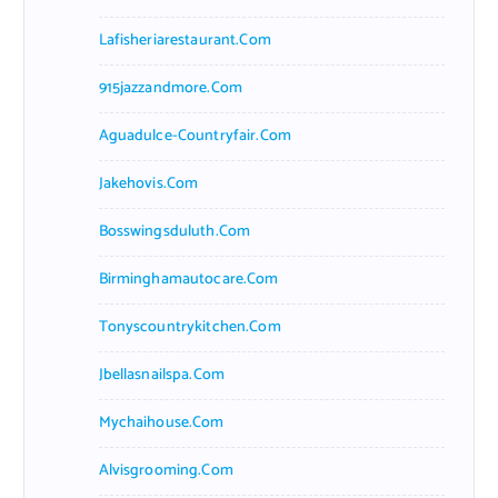
Lafisheriarestaurant.com
915jazzandmore.com
Aguadulce-Countryfair.com
Jakehovis.com
Bosswingsduluth.com
Birminghamautocare.com
Tonyscountrykitchen.com
Jbellasnailspa.com
Mychaihouse.com
Alvisgrooming.com