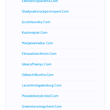
Elbotanicopanama.com
Shadyoaksrockportrvpark.com
Jccoinlaundry.com
Kautorepair.com
Marjaeswinebar.com
Elmazatlanclinton.com
Ideacoffeenyc.com
Odieschillicothe.com
Lacantinitagalesburg.com
Pizzadeliverybristol.com
Greenstarsmogcheck.com