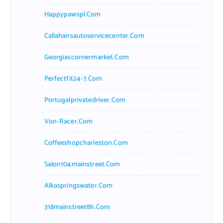
Happypawspl.com
Callahansautoservicecenter.com
Georgiascornermarket.com
Perfectfit24-7.com
Portugalprivatedriver.com
Von-Racer.com
Coffeeshopcharleston.com
Salon104mainstreet.com
Alkaspringswater.com
318mainstreet8h.com