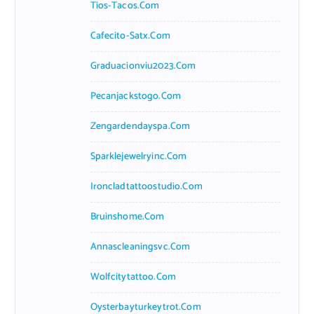
Tios-Tacos.com
Cafecito-Satx.com
Graduacionviu2023.com
Pecanjackstogo.com
Zengardendayspa.com
Sparklejewelryinc.com
Ironcladtattoostudio.com
Bruinshome.com
Annascleaningsvc.com
Wolfcitytattoo.com
Oysterbayturkeytrot.com