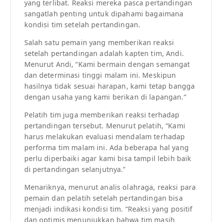
yang terlibat. Reaksi mereka pasca pertandingan
sangatlah penting untuk dipahami bagaimana
kondisi tim setelah pertandingan.
Salah satu pemain yang memberikan reaksi
setelah pertandingan adalah kapten tim, Andi.
Menurut Andi, “Kami bermain dengan semangat
dan determinasi tinggi malam ini. Meskipun
hasilnya tidak sesuai harapan, kami tetap bangga
dengan usaha yang kami berikan di lapangan.”
Pelatih tim juga memberikan reaksi terhadap
pertandingan tersebut. Menurut pelatih, “Kami
harus melakukan evaluasi mendalam terhadap
performa tim malam ini. Ada beberapa hal yang
perlu diperbaiki agar kami bisa tampil lebih baik
di pertandingan selanjutnya.”
Menariknya, menurut analis olahraga, reaksi para
pemain dan pelatih setelah pertandingan bisa
menjadi indikasi kondisi tim. “Reaksi yang positif
dan optimis menunjukkan bahwa tim masih