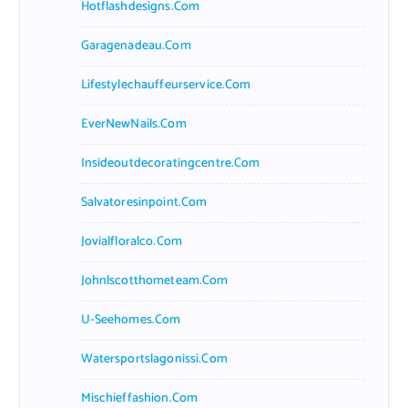
Hotflashdesigns.com
Garagenadeau.com
Lifestylechauffeurservice.com
EverNewNails.com
Insideoutdecoratingcentre.com
Salvatoresinpoint.com
Jovialfloralco.com
Johnlscotthometeam.com
U-Seehomes.com
Watersportslagonissi.com
Mischieffashion.com