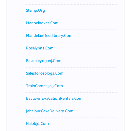
Stsmp.org
Manoelneves.com
Mandelaeffectlibrary.com
Roselynns.com
Balanceyoganj.com
Salesforceblogs.com
TrainGames365.com
BaytownEvaCationRentals.com
JabalpurCakeDelivery.com
Halobjd.com