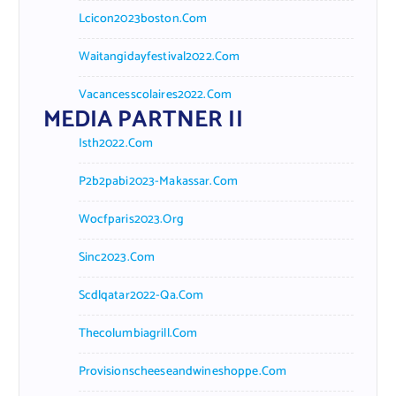
Lcicon2023boston.com
Waitangidayfestival2022.com
Vacancesscolaires2022.com
MEDIA PARTNER II
Isth2022.com
P2b2pabi2023-Makassar.com
Wocfparis2023.org
Sinc2023.com
Scdlqatar2022-Qa.com
Thecolumbiagrill.com
Provisionscheeseandwineshoppe.com