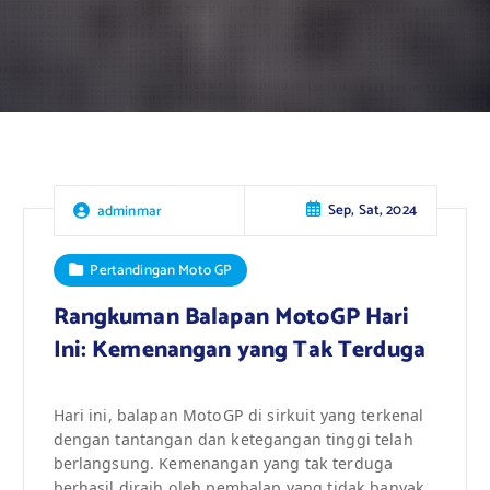
Sep, Sat, 2024
adminmar
Pertandingan Moto GP
Rangkuman Balapan MotoGP Hari
Ini: Kemenangan yang Tak Terduga
Hari ini, balapan MotoGP di sirkuit yang terkenal
dengan tantangan dan ketegangan tinggi telah
berlangsung. Kemenangan yang tak terduga
berhasil diraih oleh pembalap yang tidak banyak