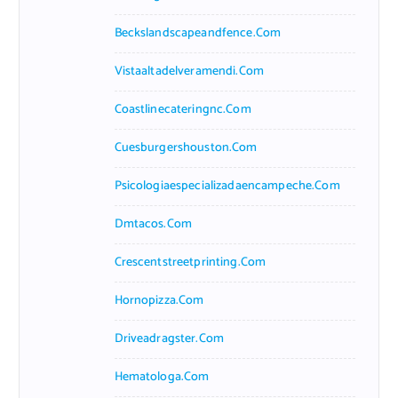
Beckslandscapeandfence.com
Vistaaltadelveramendi.com
Coastlinecateringnc.com
Cuesburgershouston.com
Psicologiaespecializadaencampeche.com
Dmtacos.com
Crescentstreetprinting.com
Hornopizza.com
Driveadragster.com
Hematologa.com