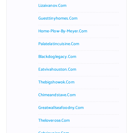
Lizaivanov.com
Guesttinyhomes.com
Home-Plow-By-Meyer.com
Palatelatincuisine.com
Blackdoglegacy.com
Eatvivahouston.com
Thebigshowok.com
Chimeandstave.com
Greatwallseafoodny.com
Theloverose.com