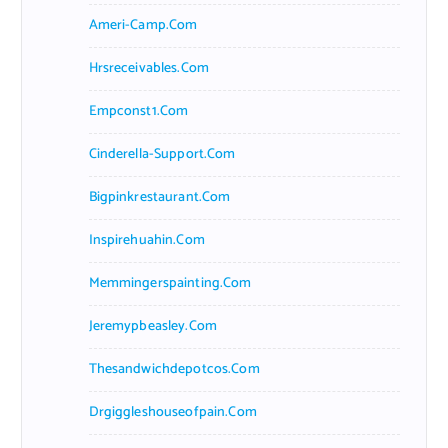
Ameri-Camp.com
Hrsreceivables.com
Empconst1.com
Cinderella-Support.com
Bigpinkrestaurant.com
Inspirehuahin.com
Memmingerspainting.com
Jeremypbeasley.com
Thesandwichdepotcos.com
Drgiggleshouseofpain.com