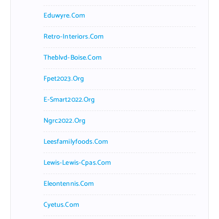
Eduwyre.com
Retro-Interiors.com
Theblvd-Boise.com
Fpet2023.org
E-Smart2022.org
Ngrc2022.org
Leesfamilyfoods.com
Lewis-Lewis-Cpas.com
Eleontennis.com
Cyetus.com