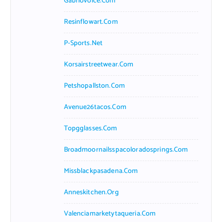
Gabriovoice.com
Resinflowart.com
P-Sports.net
Korsairstreetwear.com
Petshopallston.com
Avenue26tacos.com
Topgglasses.com
Broadmoornailsspacoloradosprings.com
Missblackpasadena.com
Anneskitchen.org
Valenciamarketytaqueria.com