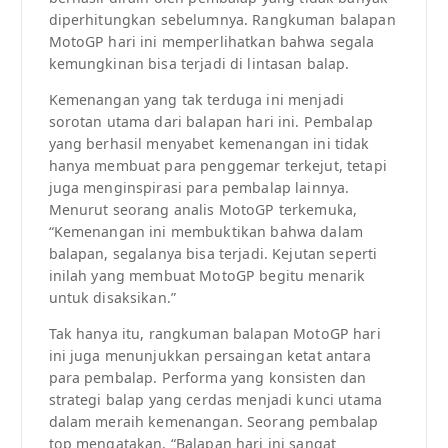
diperhitungkan sebelumnya. Rangkuman balapan
MotoGP hari ini memperlihatkan bahwa segala
kemungkinan bisa terjadi di lintasan balap.
Kemenangan yang tak terduga ini menjadi
sorotan utama dari balapan hari ini. Pembalap
yang berhasil menyabet kemenangan ini tidak
hanya membuat para penggemar terkejut, tetapi
juga menginspirasi para pembalap lainnya.
Menurut seorang analis MotoGP terkemuka,
“Kemenangan ini membuktikan bahwa dalam
balapan, segalanya bisa terjadi. Kejutan seperti
inilah yang membuat MotoGP begitu menarik
untuk disaksikan.”
Tak hanya itu, rangkuman balapan MotoGP hari
ini juga menunjukkan persaingan ketat antara
para pembalap. Performa yang konsisten dan
strategi balap yang cerdas menjadi kunci utama
dalam meraih kemenangan. Seorang pembalap
top mengatakan, “Balapan hari ini sangat