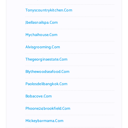
Tonyscountrykitchen.com
Jbellasnailspa.com
Mychaihouse.com
Alvisgrooming.com
Thegeorginaestate.com
Blythewoodseafood.com
Paolosdelibangkok.com
Bobacove.com
Phoone24brookfield.com
Mickeybarmama.com