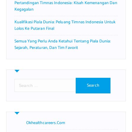
Pertandingan Timnas Indonesia: Kisah Kemenangan Dan
Kegagalan
Kualifikasi Piala Dunia: Peluang Timnas Indonesia Untuk
Lolos Ke Putaran Final
Semua Yang Perlu Anda Ketahui Tentang Piala Dunia:
Sejarah, Peraturan, Dan Tim Favorit
S
e
a
r
c
h
f
Okhealthcareers.com
o