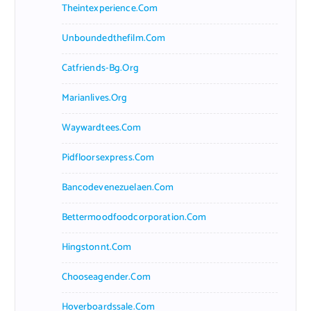
r
Theintexperience.com
:
Unboundedthefilm.com
Catfriends-Bg.org
Marianlives.org
Waywardtees.com
Pidfloorsexpress.com
Bancodevenezuelaen.com
Bettermoodfoodcorporation.com
Hingstonnt.com
Chooseagender.com
Hoverboardssale.com