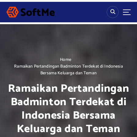
S
k
i
p
t
o
c
o
n
Home
t
Ramaikan Pertandingan Badminton Terdekat di Indonesia
e
Bersama Keluarga dan Teman
n
Ramaikan Pertandingan
t
Badminton Terdekat di
Indonesia Bersama
Keluarga dan Teman