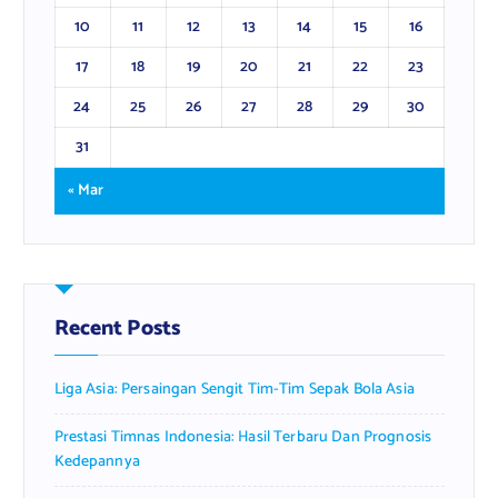
10
11
12
13
14
15
16
17
18
19
20
21
22
23
24
25
26
27
28
29
30
31
« Mar
Recent Posts
Liga Asia: Persaingan Sengit Tim-Tim Sepak Bola Asia
Prestasi Timnas Indonesia: Hasil Terbaru Dan Prognosis
Kedepannya