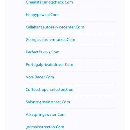
Greenstarsmogcheck.com
Happypawspl.com
Callahansautoservicecenter.com
Georgiascornermarket.com
Perfectfit24-7.com
Portugalprivatedriver.com
Von-Racer.com
Coffeeshopcharleston.com
Salon104mainstreet.com
Alkaspringswater.com
318mainstreet8h.com