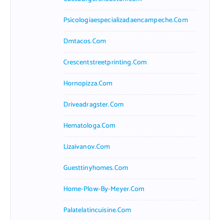
Psicologiaespecializadaencampeche.com
Dmtacos.com
Crescentstreetprinting.com
Hornopizza.com
Driveadragster.com
Hematologa.com
Lizaivanov.com
Guesttinyhomes.com
Home-Plow-By-Meyer.com
Palatelatincuisine.com