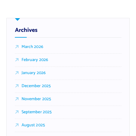
Archives
March 2026
February 2026
January 2026
December 2025
November 2025
September 2025
August 2025