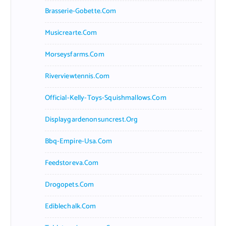
Brasserie-Gobette.com
Musicrearte.com
Morseysfarms.com
Riverviewtennis.com
Official-Kelly-Toys-Squishmallows.com
Displaygardenonsuncrest.org
Bbq-Empire-Usa.com
Feedstoreva.com
Drogopets.com
Ediblechalk.com