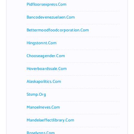
Pidfloorsexpress.com
Bancodevenezuelaen.com
Bettermoodfoodcorporation.com
Hingstonnt.com
Chooseagender.com
Hoverboardssale.com
Alaskapolitics.com
Stsmp.org
Manoelneves.com
Mandelaeffectlibrary.com
Roselynns.com