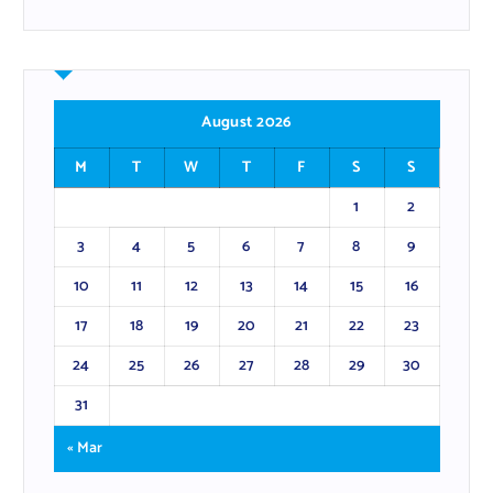
August 2026
M
T
W
T
F
S
S
1
2
3
4
5
6
7
8
9
10
11
12
13
14
15
16
17
18
19
20
21
22
23
24
25
26
27
28
29
30
31
« Mar