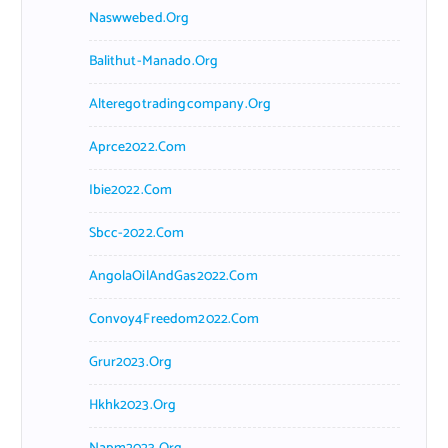
Naswwebed.org
Balithut-Manado.org
Alteregotradingcompany.org
Aprce2022.com
Ibie2022.com
Sbcc-2022.com
AngolaOilAndGas2022.com
Convoy4Freedom2022.com
Grur2023.org
Hkhk2023.org