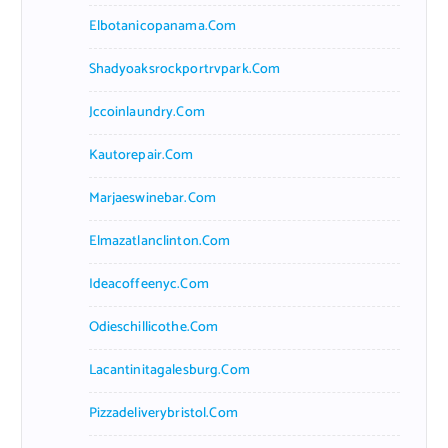
Elbotanicopanama.com
Shadyoaksrockportrvpark.com
Jccoinlaundry.com
Kautorepair.com
Marjaeswinebar.com
Elmazatlanclinton.com
Ideacoffeenyc.com
Odieschillicothe.com
Lacantinitagalesburg.com
Pizzadeliverybristol.com