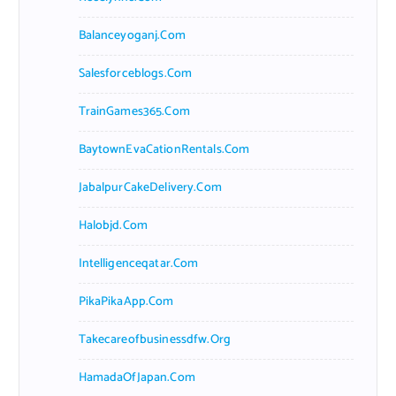
Balanceyoganj.com
Salesforceblogs.com
TrainGames365.com
BaytownEvaCationRentals.com
JabalpurCakeDelivery.com
Halobjd.com
Intelligenceqatar.com
PikaPikaApp.com
Takecareofbusinessdfw.org
HamadaOfJapan.com