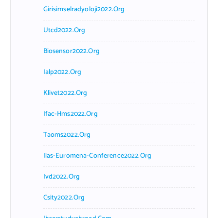
Girisimselradyoloji2022.org
Utcd2022.org
Biosensor2022.org
Ialp2022.org
Klivet2022.org
Ifac-Hms2022.org
Taoms2022.org
Iias-Euromena-Conference2022.org
Ivd2022.org
Csity2022.org