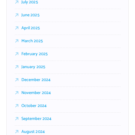
July 2025
June 2025
April 2025
March 2025
February 2025
January 2025
December 2024
November 2024
October 2024
September 2024
August 2024