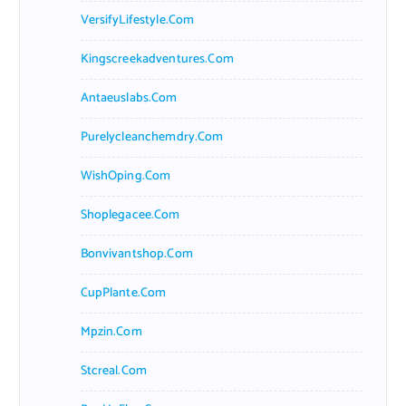
VersifyLifestyle.com
Kingscreekadventures.com
Antaeuslabs.com
Purelycleanchemdry.com
WishOping.com
Shoplegacee.com
Bonvivantshop.com
CupPlante.com
Mpzin.com
Stcreal.com