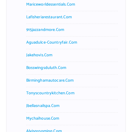
Mariceworldessentials.com
Lafisheriarestaurant.com
915jazzandmore.com
Aguadulce-Countryfair.com
Jakehovis.com
Bosswingsduluth.com
Birminghamautocare.com
Tonyscountrykitchen.com
Jbellasnailspa.com
Mychaihouse.com
Alvisgrooming.com