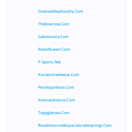
Greatwallseafoodny.com
Theloverose.com
Gabriovoice.com
Resinflowart.com
P-Sports.net
Korsairstreetwear.com
Petshopallston.com
Avenue26tacos.com
Topgglasses.com
Broadmoornailsspacoloradosprings.com