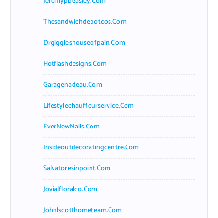
Jeremypbeasley.com
Thesandwichdepotcos.com
Drgiggleshouseofpain.com
Hotflashdesigns.com
Garagenadeau.com
Lifestylechauffeurservice.com
EverNewNails.com
Insideoutdecoratingcentre.com
Salvatoresinpoint.com
Jovialfloralco.com
Johnlscotthometeam.com