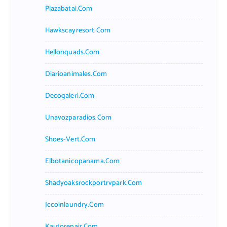
Plazabatai.com
Hawkscayresort.com
Hellonquads.com
Diarioanimales.com
Decogaleri.com
Unavozparadios.com
Shoes-Vert.com
Elbotanicopanama.com
Shadyoaksrockportrvpark.com
Jccoinlaundry.com
Kautorepair.com