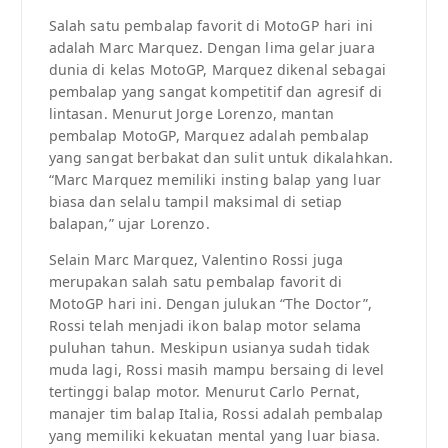
Salah satu pembalap favorit di MotoGP hari ini
adalah Marc Marquez. Dengan lima gelar juara
dunia di kelas MotoGP, Marquez dikenal sebagai
pembalap yang sangat kompetitif dan agresif di
lintasan. Menurut Jorge Lorenzo, mantan
pembalap MotoGP, Marquez adalah pembalap
yang sangat berbakat dan sulit untuk dikalahkan.
“Marc Marquez memiliki insting balap yang luar
biasa dan selalu tampil maksimal di setiap
balapan,” ujar Lorenzo.
Selain Marc Marquez, Valentino Rossi juga
merupakan salah satu pembalap favorit di
MotoGP hari ini. Dengan julukan “The Doctor”,
Rossi telah menjadi ikon balap motor selama
puluhan tahun. Meskipun usianya sudah tidak
muda lagi, Rossi masih mampu bersaing di level
tertinggi balap motor. Menurut Carlo Pernat,
manajer tim balap Italia, Rossi adalah pembalap
yang memiliki kekuatan mental yang luar biasa.