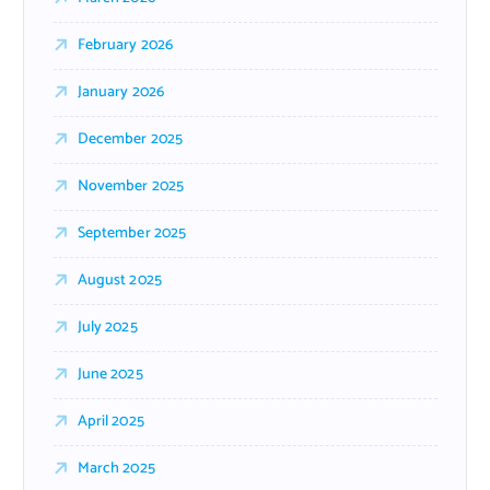
February 2026
January 2026
December 2025
November 2025
September 2025
August 2025
July 2025
June 2025
April 2025
March 2025