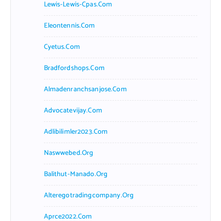
Lewis-Lewis-Cpas.com
Eleontennis.com
Cyetus.com
Bradfordshops.com
Almadenranchsanjose.com
Advocatevijay.com
Adlibilimler2023.com
Naswwebed.org
Balithut-Manado.org
Alteregotradingcompany.org
Aprce2022.com