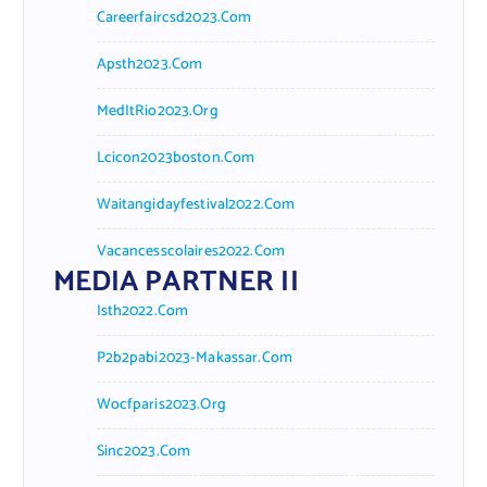
Careerfaircsd2023.com
Apsth2023.com
MedItRio2023.org
Lcicon2023boston.com
Waitangidayfestival2022.com
Vacancesscolaires2022.com
MEDIA PARTNER II
Isth2022.com
P2b2pabi2023-Makassar.com
Wocfparis2023.org
Sinc2023.com