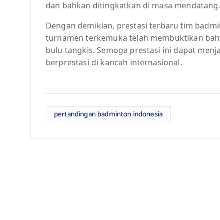
dan bahkan ditingkatkan di masa mendatang
Dengan demikian, prestasi terbaru tim badmi
turnamen terkemuka telah membuktikan bahw
bulu tangkis. Semoga prestasi ini dapat menja
berprestasi di kancah internasional.
pertandingan badminton indonesia