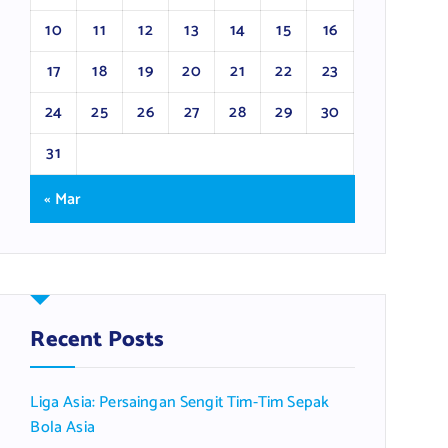
10
11
12
13
14
15
16
17
18
19
20
21
22
23
24
25
26
27
28
29
30
31
« Mar
Recent Posts
Liga Asia: Persaingan Sengit Tim-Tim Sepak
Bola Asia