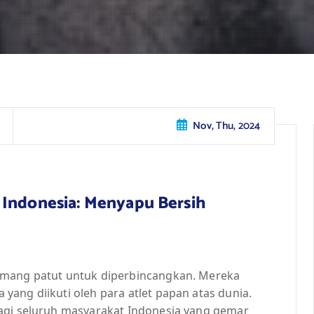
Nov, Thu, 2024
 Indonesia: Menyapu Bersih
emang patut untuk diperbincangkan. Mereka
ang diikuti oleh para atlet papan atas dunia.
agi seluruh masyarakat Indonesia yang gemar