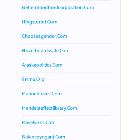
Bettermoodfoodcorporation.com
Hingstonnt.com
Chooseagender.com
Hoverboardssale.com
Alaskapolitics.com
Stsmp.org
Manoelneves.com
Mandelaeffectlibrary.com
Roselynns.com
Balanceyoganj.com