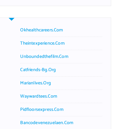
r
c
h
f
Okhealthcareers.com
o
r
Theintexperience.com
:
Unboundedthefilm.com
Catfriends-Bg.org
Marianlives.org
Waywardtees.com
Pidfloorsexpress.com
Bancodevenezuelaen.com