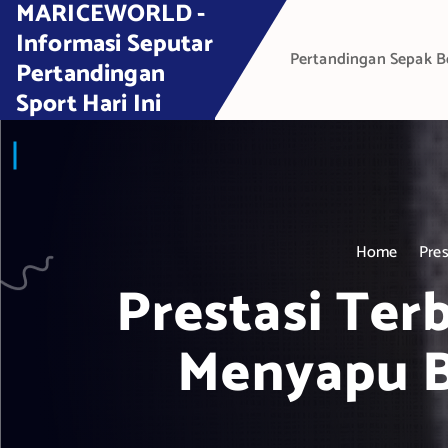
MARICEWORLD -
S
k
Informasi Seputar
Pertandingan Sepak B
i
Pertandingan
p
Sport Hari Ini
t
o
c
o
n
t
Home
Pre
e
Prestasi Ter
n
t
Menyapu B