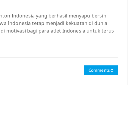
.
nton Indonesia yang berhasil menyapu bersih
a Indonesia tetap menjadi kekuatan di dunia
di motivasi bagi para atlet Indonesia untuk terus
Comments 0