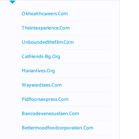
h
f
Okhealthcareers.com
o
r
Theintexperience.com
:
Unboundedthefilm.com
Catfriends-Bg.org
Marianlives.org
Waywardtees.com
Pidfloorsexpress.com
Bancodevenezuelaen.com
Bettermoodfoodcorporation.com