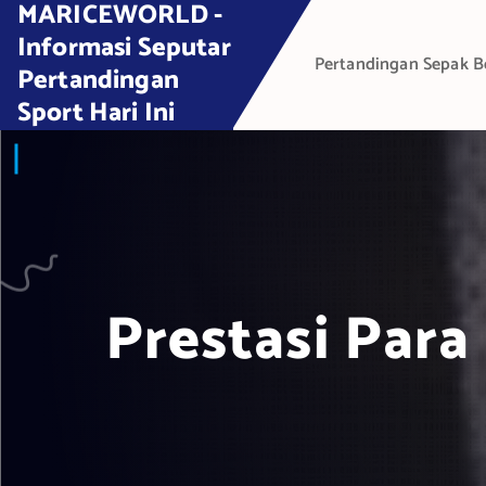
MARICEWORLD -
S
k
Informasi Seputar
Pertandingan Sepak B
i
Pertandingan
p
Sport Hari Ini
t
o
c
o
n
t
e
Prestasi Par
n
t