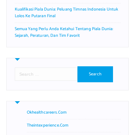
Kualifikasi Piala Dunia: Peluang Timnas Indonesia Untuk
Lolos Ke Putaran Final
Semua Yang Perlu Anda Ketahui Tentang Piala Dunia:
Sejarah, Peraturan, Dan Tim Favorit
S
e
a
r
c
h
f
Okhealthcareers.com
o
r
Theintexperience.com
: