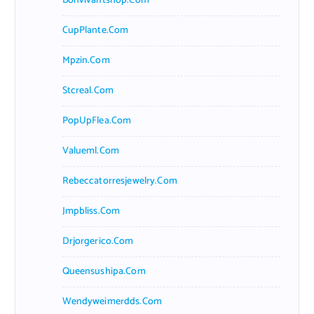
Bonvivantshop.com
CupPlante.com
Mpzin.com
Stcreal.com
PopUpFlea.com
Valueml.com
Rebeccatorresjewelry.com
Jmpbliss.com
Drjorgerico.com
Queensushipa.com
Wendyweimerdds.com