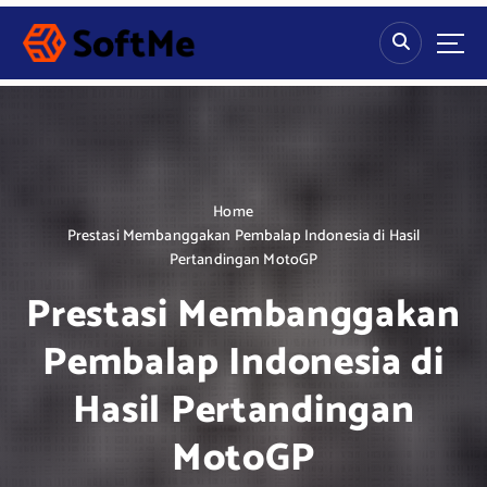
S
k
i
p
t
o
c
o
n
Home
t
Prestasi Membanggakan Pembalap Indonesia di Hasil
e
Pertandingan MotoGP
n
Prestasi Membanggakan
t
Pembalap Indonesia di
Hasil Pertandingan
MotoGP