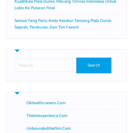
Kualifikasi Piala Dunia: Peluang Timnas Indonesia Untuk
Lolos Ke Putaran Final
Semua Yang Perlu Anda Ketahui Tentang Piala Dunia:
Sejarah, Peraturan, Dan Tim Favorit
S
e
a
r
c
h
f
Okhealthcareers.com
o
r
Theintexperience.com
:
Unboundedthefilm.com