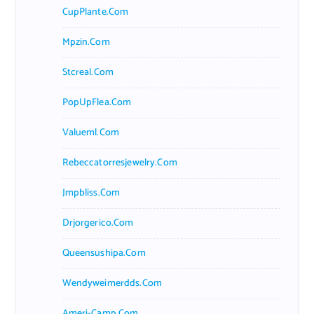
CupPlante.com
Mpzin.com
Stcreal.com
PopUpFlea.com
Valueml.com
Rebeccatorresjewelry.com
Jmpbliss.com
Drjorgerico.com
Queensushipa.com
Wendyweimerdds.com
Ameri-Camp.com