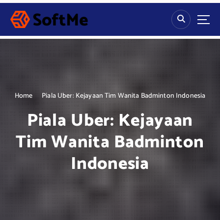
S
k
i
p
t
o
c
o
n
Home
Piala Uber: Kejayaan Tim Wanita Badminton Indonesia
t
Piala Uber: Kejayaan
e
n
Tim Wanita Badminton
t
Indonesia