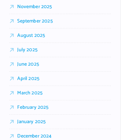
November 2025
September 2025
August 2025
July 2025
June 2025
April 2025
March 2025
February 2025
January 2025
December 2024