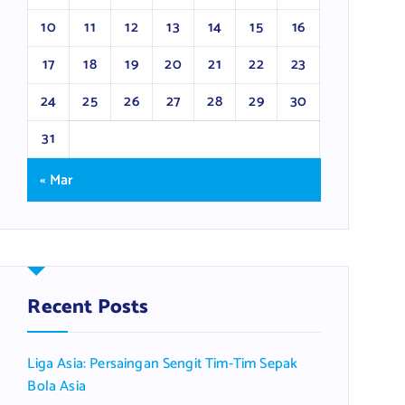
10
11
12
13
14
15
16
17
18
19
20
21
22
23
24
25
26
27
28
29
30
31
« Mar
Recent Posts
Liga Asia: Persaingan Sengit Tim-Tim Sepak
Bola Asia