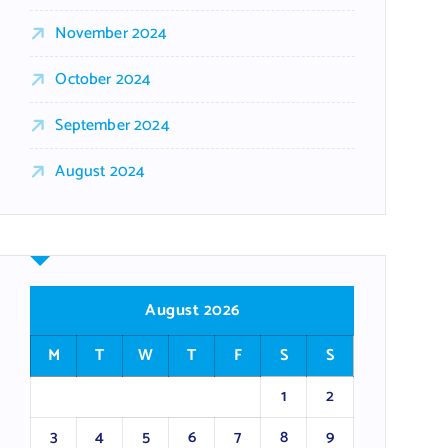
November 2024
October 2024
September 2024
August 2024
August 2026
M
T
W
T
F
S
S
1
2
3
4
5
6
7
8
9