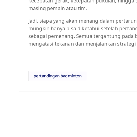
kecepatan gerak, ketepatan pukulan, hingga 
masing pemain atau tim.
Jadi, siapa yang akan menang dalam pertaru
mungkin hanya bisa diketahui setelah pertandi
sebagai pemenang. Semua tergantung pada b
mengatasi tekanan dan menjalankan strategi
pertandingan badminton