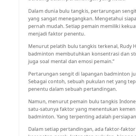
Dalam dunia bulu tangkis, pertarungan seng
yang sangat menegangkan. Mengetahui siapa
pernah mudah. Setiap pemain memiliki keku
menjadi faktor penentu.
Menurut pelatih bulu tangkis terkenal, Rudy 
badminton membutuhkan konsentrasi dan strat
juga soal mental dan emosi pemain.”
Pertarungan sengit di lapangan badminton ju
Sebagai contoh, sebuah pukulan net yang tep
penentu dalam sebuah pertandingan.
Namun, menurut pemain bulu tangkis Indones
satu-satunya faktor yang menentukan kemen
badminton. Yang terpenting adalah persiapan
Dalam setiap pertandingan, ada faktor-fakto