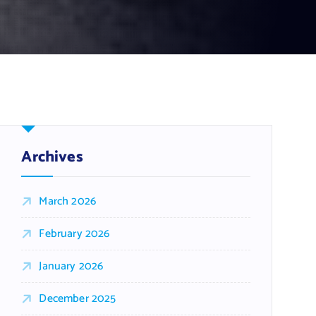
Archives
March 2026
February 2026
January 2026
December 2025