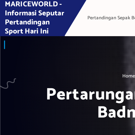
MARICEWORLD -
S
k
Informasi Seputar
Pertandingan Sepak B
i
Pertandingan
p
Sport Hari Ini
t
o
c
o
n
t
Home
e
Pertarunga
n
t
Badm