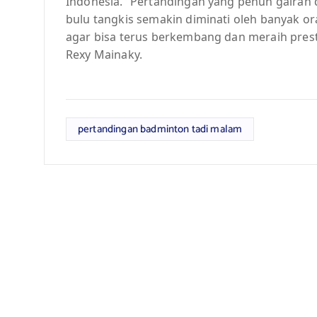
Indonesia. “Pertandingan yang penuh gairah
bulu tangkis semakin diminati oleh banyak o
agar bisa terus berkembang dan meraih presta
Rexy Mainaky.
pertandingan badminton tadi malam