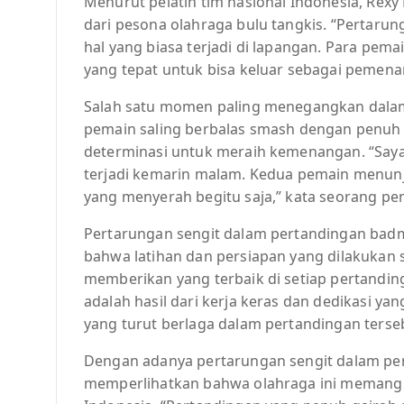
Menurut pelatih tim nasional Indonesia, Rexy
dari pesona olahraga bulu tangkis. “Pertaru
hal yang biasa terjadi di lapangan. Para pema
yang tepat untuk bisa keluar sebagai pemenan
Salah satu momen paling menegangkan dalam
pemain saling berbalas smash dengan penuh 
determinasi untuk meraih kemenangan. “Saya
terjadi kemarin malam. Kedua pemain menunj
yang menyerah begitu saja,” kata seorang pen
Pertarungan sengit dalam pertandingan bad
bahwa latihan dan persiapan yang dilakukan se
memberikan yang terbaik di setiap pertandin
adalah hasil dari kerja keras dan dedikasi yan
yang turut berlaga dalam pertandingan terse
Dengan adanya pertarungan sengit dalam pe
memperlihatkan bahwa olahraga ini memang me