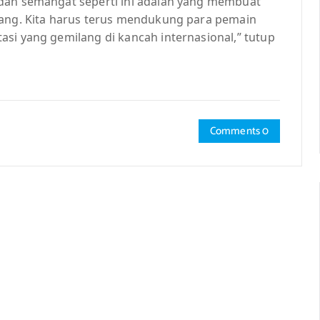
 dan semangat seperti ini adalah yang membuat
rang. Kita harus terus mendukung para pemain
si yang gemilang di kancah internasional,” tutup
Comments 0