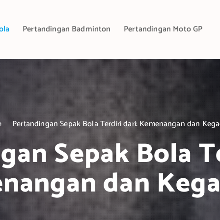
ola
Pertandingan Badminton
Pertandingan Moto GP
e
Pertandingan Sepak Bola Terdiri dari: Kemenangan dan Keg
gan Sepak Bola Ter
nangan dan Kega