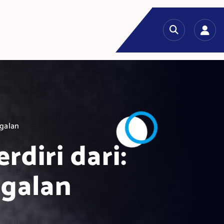
agalan
diri dari:
galan