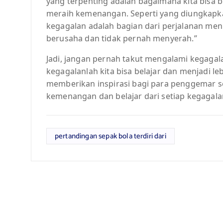
yang terpenting adalah bagaimana kita bisa b
meraih kemenangan. Seperti yang diungkapka
kegagalan adalah bagian dari perjalanan menu
berusaha dan tidak pernah menyerah.”
Jadi, jangan pernah takut mengalami kegagal
kegagalanlah kita bisa belajar dan menjadi leb
memberikan inspirasi bagi para penggemar s
kemenangan dan belajar dari setiap kegagala
pertandingan sepak bola terdiri dari