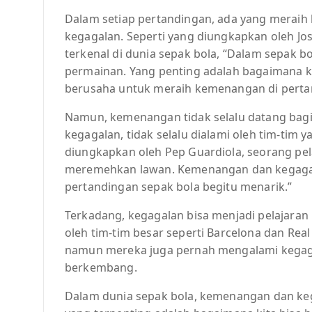
Dalam setiap pertandingan, ada yang merai
kegagalan. Seperti yang diungkapkan oleh J
terkenal di dunia sepak bola, “Dalam sepak 
permainan. Yang penting adalah bagaimana kit
berusaha untuk meraih kemenangan di pertan
Namun, kemenangan tidak selalu datang bagi
kegagalan, tidak selalu dialami oleh tim-tim
diungkapkan oleh Pep Guardiola, seorang pelat
meremehkan lawan. Kemenangan dan kegagalan
pertandingan sepak bola begitu menarik.”
Terkadang, kegagalan bisa menjadi pelajaran 
oleh tim-tim besar seperti Barcelona dan Re
namun mereka juga pernah mengalami kegag
berkembang.
Dalam dunia sepak bola, kemenangan dan kega