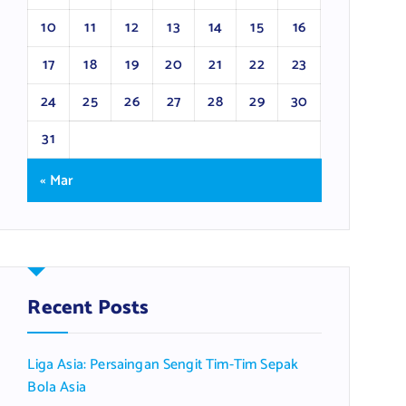
10
11
12
13
14
15
16
17
18
19
20
21
22
23
24
25
26
27
28
29
30
31
« Mar
Recent Posts
Liga Asia: Persaingan Sengit Tim-Tim Sepak
Bola Asia