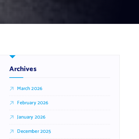
Archives
March 2026
February 2026
January 2026
December 2025