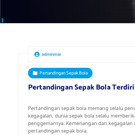
adminmar
Pertandingan Sepak Bola
Pertandingan Sepak Bola Terdir
Pertandingan sepak bola memang selalu penu
kegagalan, dunia sepak bola selalu memberik
penggemarnya. Kemenangan dan kegagalan ada
pertandingan sepak bola.