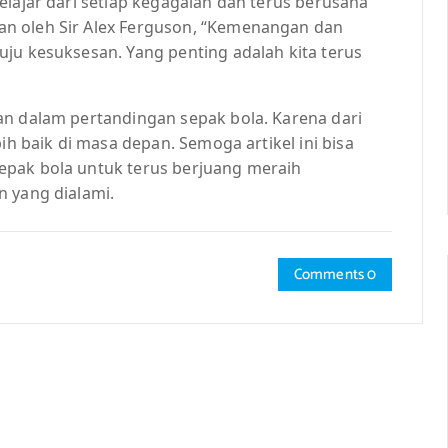
elajar dari setiap kegagalan dan terus berusaha
n oleh Sir Alex Ferguson, “Kemenangan dan
ju kesuksesan. Yang penting adalah kita terus
an dalam pertandingan sepak bola. Karena dari
ih baik di masa depan. Semoga artikel ini bisa
epak bola untuk terus berjuang meraih
n yang dialami.
Comments 0