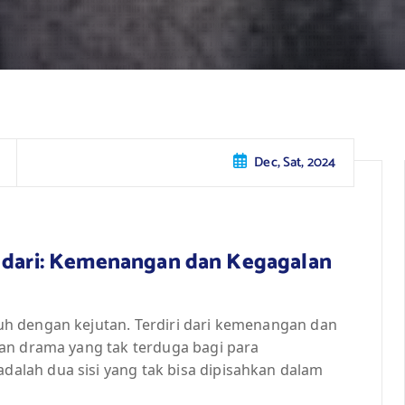
Dec, Sat, 2024
i dari: Kemenangan dan Kegagalan
h dengan kejutan. Terdiri dari kemenangan dan
an drama yang tak terduga bagi para
lah dua sisi yang tak bisa dipisahkan dalam