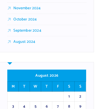
November 2024
October 2024
September 2024
August 2024
August 2026
M
T
W
T
F
S
S
1
2
3
4
5
6
7
8
9