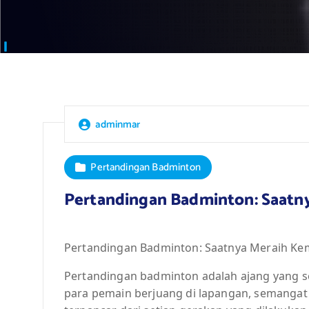
adminmar
Pertandingan Badminton
Pertandingan Badminton: Saatn
Pertandingan Badminton: Saatnya Meraih K
Pertandingan badminton adalah ajang yang sel
para pemain berjuang di lapangan, semangat