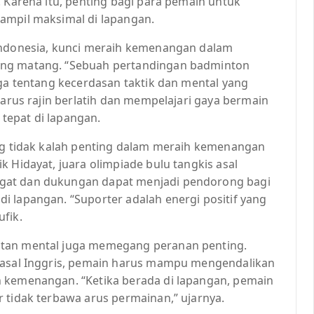
. Karena itu, penting bagi para pemain untuk
ampil maksimal di lapangan.
 Indonesia, kunci meraih kemenangan dalam
ang matang. “Sebuah pertandingan badminton
uga tentang kecerdasan taktik dan mental yang
harus rajin berlatih dan mempelajari gaya bermain
tepat di lapangan.
ang tidak kalah penting dalam meraih kemenangan
 Hidayat, juara olimpiade bulu tangkis asal
gat dan dukungan dapat menjadi pendorong bagi
i lapangan. “Suporter adalah energi positif yang
fik.
atan mental juga memegang peranan penting.
s asal Inggris, pemain harus mampu mengendalikan
h kemenangan. “Ketika berada di lapangan, pemain
 tidak terbawa arus permainan,” ujarnya.