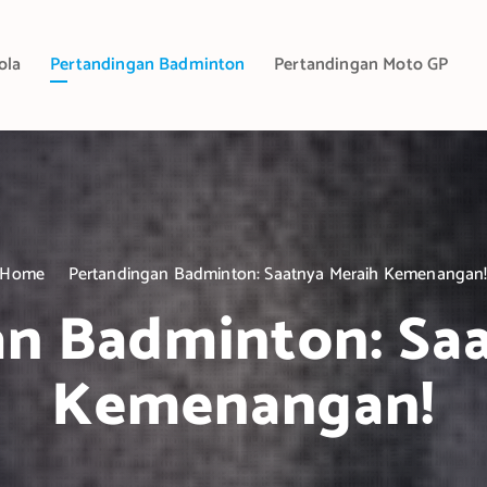
ola
Pertandingan Badminton
Pertandingan Moto GP
Home
Pertandingan Badminton: Saatnya Meraih Kemenangan
n Badminton: Sa
Kemenangan!