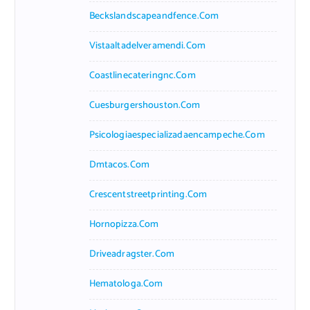
Beckslandscapeandfence.com
Vistaaltadelveramendi.com
Coastlinecateringnc.com
Cuesburgershouston.com
Psicologiaespecializadaencampeche.com
Dmtacos.com
Crescentstreetprinting.com
Hornopizza.com
Driveadragster.com
Hematologa.com