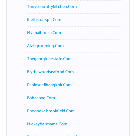
Tonyscountrykitchen.com
Jbellasnailspa.com
Mychaihouse.com
Alvisgrooming.com
Thegeorginaestate.com
Blythewoodseafood.com
Paolosdelibangkok.com
Bobacove.com
Phoone24brookfield.com
Mickeybarmama.com