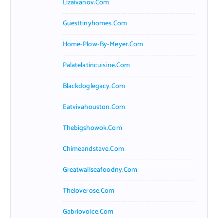
Lizaivanov.com
Guesttinyhomes.com
Home-Plow-By-Meyer.com
Palatelatincuisine.com
Blackdoglegacy.com
Eatvivahouston.com
Thebigshowok.com
Chimeandstave.com
Greatwallseafoodny.com
Theloverose.com
Gabriovoice.com