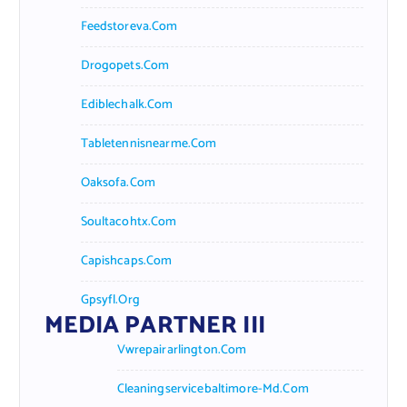
Feedstoreva.com
Drogopets.com
Ediblechalk.com
Tabletennisnearme.com
Oaksofa.com
Soultacohtx.com
Capishcaps.com
Gpsyfl.org
MEDIA PARTNER III
Vwrepairarlington.com
Cleaningservicebaltimore-Md.com