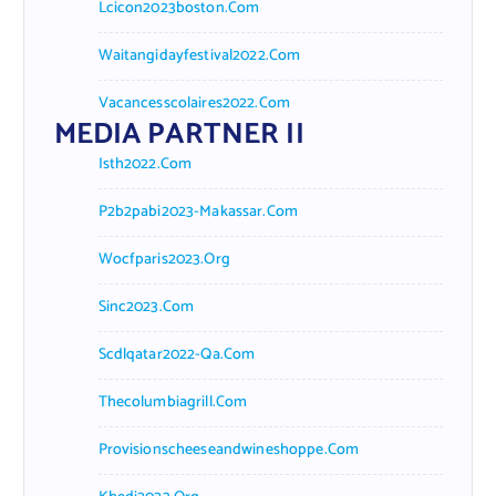
Lcicon2023boston.com
Waitangidayfestival2022.com
Vacancesscolaires2022.com
MEDIA PARTNER II
Isth2022.com
P2b2pabi2023-Makassar.com
Wocfparis2023.org
Sinc2023.com
Scdlqatar2022-Qa.com
Thecolumbiagrill.com
Provisionscheeseandwineshoppe.com