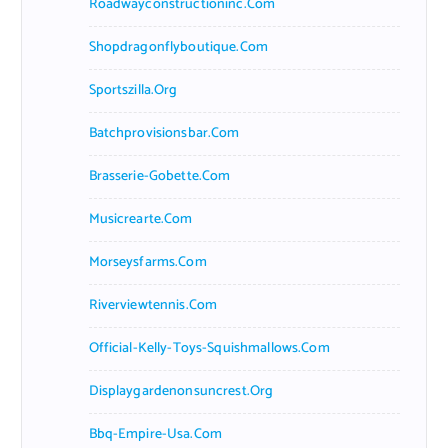
Roadwayconstructioninc.com
Shopdragonflyboutique.com
Sportszilla.org
Batchprovisionsbar.com
Brasserie-Gobette.com
Musicrearte.com
Morseysfarms.com
Riverviewtennis.com
Official-Kelly-Toys-Squishmallows.com
Displaygardenonsuncrest.org
Bbq-Empire-Usa.com