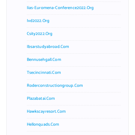
Iias-Euromena-Conference2022.org
Ivd2022.org
Csity2022.org
Ibsarstudyabroad.com
Bennusehgall.com
Tsecincinnati.com
Roderconstructiongroup.com
Plazabatai.com
Hawkscayresort.com
Hellonquads.com