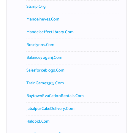
Stsmp.org
Manoelneves.com
Mandelaeffectlibrary.com
Roselynns.com
Balanceyoganj.com
Salesforceblogs.com
TrainGames365.com
BaytownEvaCationRentals.com
JabalpurCakeDelivery.com
Halobjd.com