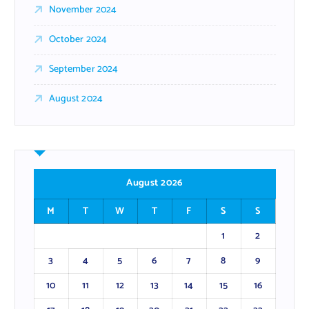
November 2024
October 2024
September 2024
August 2024
August 2026
M
T
W
T
F
S
S
1
2
3
4
5
6
7
8
9
10
11
12
13
14
15
16