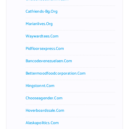
Catfriends-Bg.org
Marianlives.org
Waywardtees.com
Pidfloorsexpress.com
Bancodevenezuelaen.com
Bettermoodfoodcorporation.com
Hingstonnt.com
Chooseagender.com
Hoverboardssale.com
Alaskapolitics.com