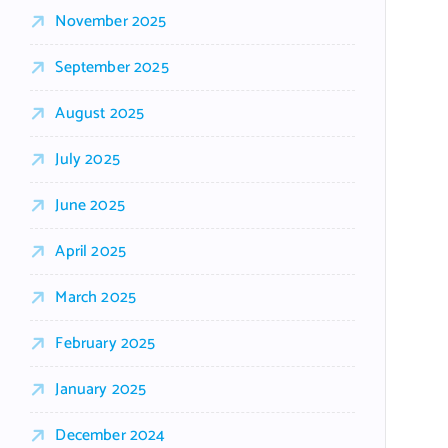
November 2025
September 2025
August 2025
July 2025
June 2025
April 2025
March 2025
February 2025
January 2025
December 2024