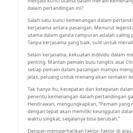
menjadi kunci utama dalam meraih kemenan
dalam pertandingan ini?
Salah satu kunci kemenangan dalam pertan
kerjasama antara pasangan. Menurut legenda 
utama dalam ganda campuran adalah saling 
Tanpa kerjasama yang baik, sulit untuk mera
Selain kerjasama, kekuatan individu dalam me
penting. Mantan pemain bulu tangkis asal Chi
setiap pemain dalam pasangan mampu menguas
jelas, peluang untuk menang akan semakin be
Tak hanya itu, kecepatan dan ketepatan dala
penentu kemenangan dalam pertandingan gand
Hendrawan, mengungkapkan, “Pemain yang 
dengan tepat akan memiliki keunggulan dal
waktu singkat, segalanya bisa berubah.”
Dengan memperhatikan faktor-faktor di ata