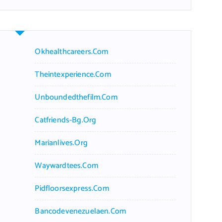
r
c
h
f
Okhealthcareers.com
o
r
Theintexperience.com
:
Unboundedthefilm.com
Catfriends-Bg.org
Marianlives.org
Waywardtees.com
Pidfloorsexpress.com
Bancodevenezuelaen.com