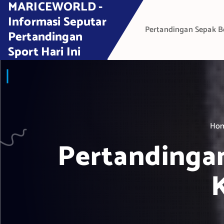
MARICEWORLD -
S
k
Informasi Seputar
Pertandingan Sepak B
i
Pertandingan
p
Sport Hari Ini
t
o
c
o
n
t
Ho
e
Pertandinga
n
t