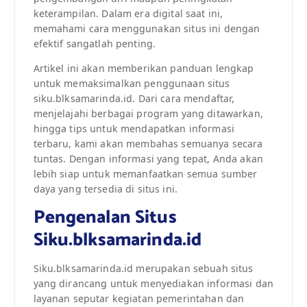
keterampilan. Dalam era digital saat ini,
memahami cara menggunakan situs ini dengan
efektif sangatlah penting.
Artikel ini akan memberikan panduan lengkap
untuk memaksimalkan penggunaan situs
siku.blksamarinda.id. Dari cara mendaftar,
menjelajahi berbagai program yang ditawarkan,
hingga tips untuk mendapatkan informasi
terbaru, kami akan membahas semuanya secara
tuntas. Dengan informasi yang tepat, Anda akan
lebih siap untuk memanfaatkan semua sumber
daya yang tersedia di situs ini.
Pengenalan Situs
Siku.blksamarinda.id
Siku.blksamarinda.id merupakan sebuah situs
yang dirancang untuk menyediakan informasi dan
layanan seputar kegiatan pemerintahan dan