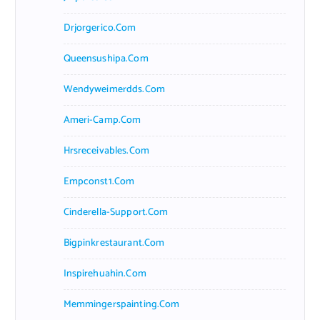
Drjorgerico.com
Queensushipa.com
Wendyweimerdds.com
Ameri-Camp.com
Hrsreceivables.com
Empconst1.com
Cinderella-Support.com
Bigpinkrestaurant.com
Inspirehuahin.com
Memmingerspainting.com