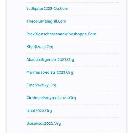
Scdlqatar2022-Qa.com
Thecolumbiagrill.com
Provisionscheeseandwineshoppe.com
Khedi2023.org
Akademikgeriatri2023.org
Marmarapediatri2023.org
Emchie2023.org
Girisimselradyoloji2022.org
Utcd2022.org
Biosensor2022.org