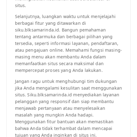
situs.
Selanjutnya, luangkan waktu untuk menjelajahi
berbagai fitur yang ditawarkan di
siku.blksamarinda.id. Bangun pemahaman
tentang antarmuka dan berbagai pilihan yang
tersedia, seperti informasi layanan, pendaftaran,
atau pengajuan online. Memahami fungsi masing-
masing menu akan membantu Anda dalam
memanfaatkan situs secara maksimal dan
mempercepat proses yang Anda lakukan.
Jangan ragu untuk menghubungi tim dukungan
jika Anda mengalami kesulitan saat menggunakan
situs. Siku.blksamarinda.id menyediakan layanan
pelanggan yang responsif dan siap membantu
menjawab pertanyaan atau menyelesaikan
masalah yang mungkin Anda hadapi.
Menggunakan fitur bantuan akan memastikan
bahwa Anda tidak terhambat dalam mencapai
tujuan yang Anda inginkan di situs ini.