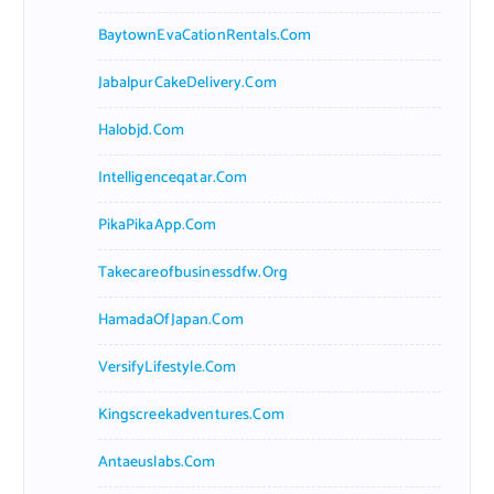
BaytownEvaCationRentals.com
JabalpurCakeDelivery.com
Halobjd.com
Intelligenceqatar.com
PikaPikaApp.com
Takecareofbusinessdfw.org
HamadaOfJapan.com
VersifyLifestyle.com
Kingscreekadventures.com
Antaeuslabs.com