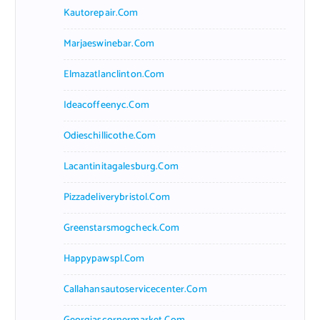
Kautorepair.com
Marjaeswinebar.com
Elmazatlanclinton.com
Ideacoffeenyc.com
Odieschillicothe.com
Lacantinitagalesburg.com
Pizzadeliverybristol.com
Greenstarsmogcheck.com
Happypawspl.com
Callahansautoservicecenter.com