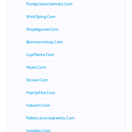
Purelycleanchemdry.com
WishOping.com
Shoplegacee.com
Bonvivantshop.com
CupPlante.com
Mpzin.com
Stcreal.com
PopUpFlea.com
Valueml.com
Rebeccatorresjewelry.com
Jmpbliss.com