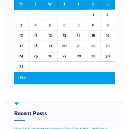
M
T
W
T
F
S
S
1
2
3
4
5
6
7
8
9
10
11
12
13
14
15
16
17
18
19
20
21
22
23
24
25
26
27
28
29
30
31
« Mar
Recent Posts