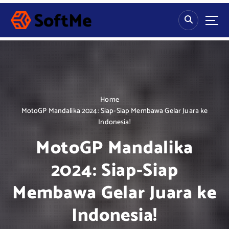
S
k
i
p
t
o
c
o
n
Home
t
MotoGP Mandalika 2024: Siap-Siap Membawa Gelar Juara ke
e
Indonesia!
n
MotoGP Mandalika
t
2024: Siap-Siap
Membawa Gelar Juara ke
Indonesia!