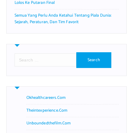
Lolos Ke Putaran Final
Semua Yang Perlu Anda Ketahui Tentang Piala Dunia:
Sejarah, Peraturan, Dan Tim Favorit
S
e
a
r
c
h
f
Okhealthcareers.com
o
r
Theintexperience.com
:
Unboundedthefilm.com