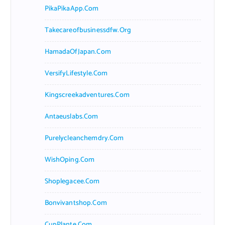
PikaPikaApp.com
Takecareofbusinessdfw.org
HamadaOfJapan.com
VersifyLifestyle.com
Kingscreekadventures.com
Antaeuslabs.com
Purelycleanchemdry.com
WishOping.com
Shoplegacee.com
Bonvivantshop.com
CupPlante.com