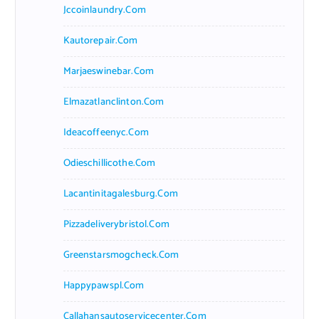
Jccoinlaundry.com
Kautorepair.com
Marjaeswinebar.com
Elmazatlanclinton.com
Ideacoffeenyc.com
Odieschillicothe.com
Lacantinitagalesburg.com
Pizzadeliverybristol.com
Greenstarsmogcheck.com
Happypawspl.com
Callahansautoservicecenter.com