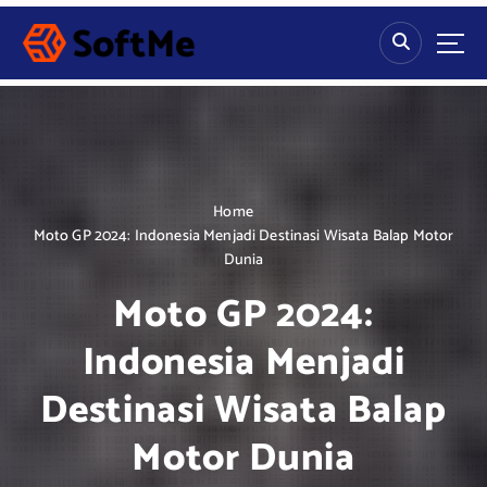
S
k
i
p
t
o
c
o
n
Home
t
Moto GP 2024: Indonesia Menjadi Destinasi Wisata Balap Motor
e
Dunia
n
Moto GP 2024:
t
Indonesia Menjadi
Destinasi Wisata Balap
Motor Dunia