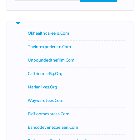
a
r
c
h
f
Okhealthcareers.com
o
r
Theintexperience.com
:
Unboundedthefilm.com
Catfriends-Bg.org
Marianlives.org
Waywardtees.com
Pidfloorsexpress.com
Bancodevenezuelaen.com