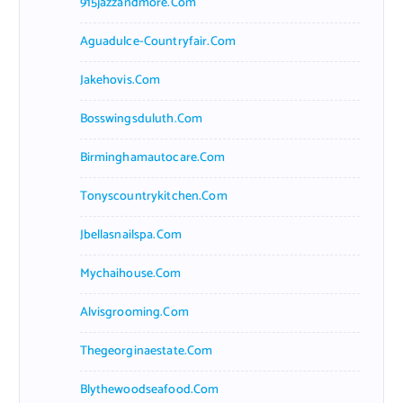
915jazzandmore.com
Aguadulce-Countryfair.com
Jakehovis.com
Bosswingsduluth.com
Birminghamautocare.com
Tonyscountrykitchen.com
Jbellasnailspa.com
Mychaihouse.com
Alvisgrooming.com
Thegeorginaestate.com
Blythewoodseafood.com