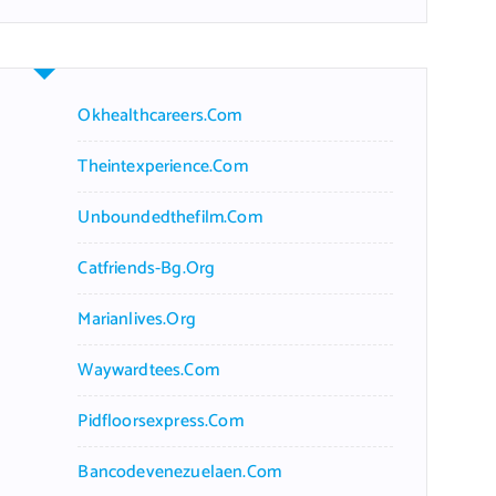
r
c
h
f
Okhealthcareers.com
o
r
Theintexperience.com
:
Unboundedthefilm.com
Catfriends-Bg.org
Marianlives.org
Waywardtees.com
Pidfloorsexpress.com
Bancodevenezuelaen.com