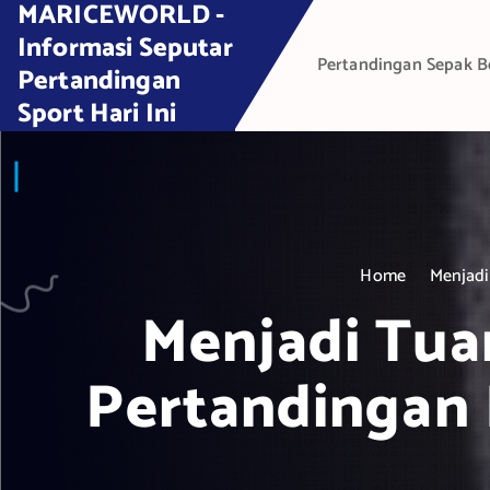
MARICEWORLD -
S
k
Informasi Seputar
Pertandingan Sepak B
i
Pertandingan
p
Sport Hari Ini
t
o
c
o
n
t
Home
Menjadi
e
Menjadi Tua
n
t
Pertandingan