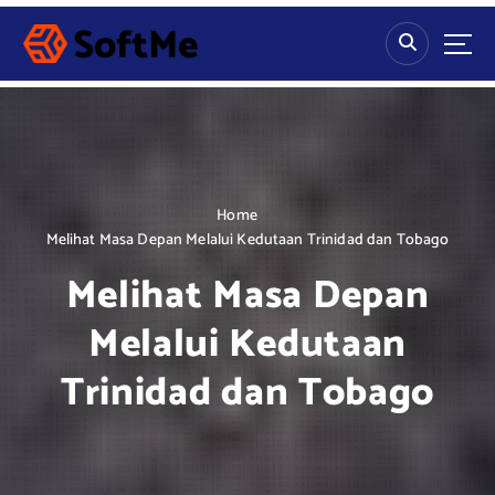
S
k
i
p
t
o
c
o
n
Home
t
Melihat Masa Depan Melalui Kedutaan Trinidad dan Tobago
e
Melihat Masa Depan
n
t
Melalui Kedutaan
Trinidad dan Tobago