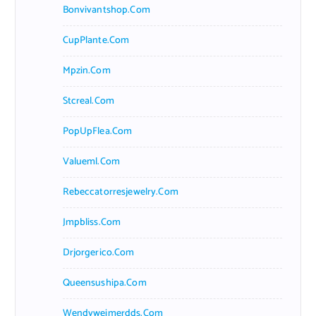
Bonvivantshop.com
CupPlante.com
Mpzin.com
Stcreal.com
PopUpFlea.com
Valueml.com
Rebeccatorresjewelry.com
Jmpbliss.com
Drjorgerico.com
Queensushipa.com
Wendyweimerdds.com