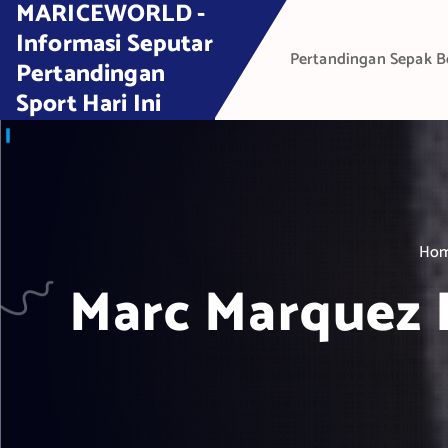
MARICEWORLD -
S
k
Informasi Seputar
Pertandingan Sepak B
i
Pertandingan
p
Sport Hari Ini
t
o
c
o
n
t
Ho
e
Marc Marquez 
n
t