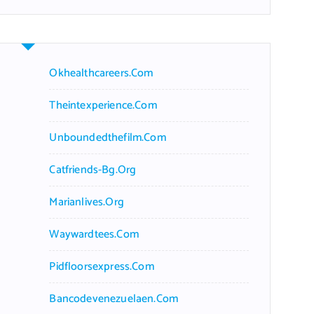
r
c
h
f
Okhealthcareers.com
o
r
Theintexperience.com
:
Unboundedthefilm.com
Catfriends-Bg.org
Marianlives.org
Waywardtees.com
Pidfloorsexpress.com
Bancodevenezuelaen.com