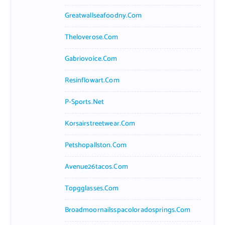
Greatwallseafoodny.com
Theloverose.com
Gabriovoice.com
Resinflowart.com
P-Sports.net
Korsairstreetwear.com
Petshopallston.com
Avenue26tacos.com
Topgglasses.com
Broadmoornailsspacoloradosprings.com