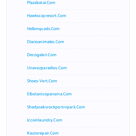
Plazabatai.com
Hawkscayresort.com
Hellonquads.com
Diarioanimales.com
Decogaleri.com
Unavozparadios.com
Shoes-Vert.com
Elbotanicopanama.com
Shadyoaksrockportrvpark.com
Jccoinlaundry.com
Kautorepair.com