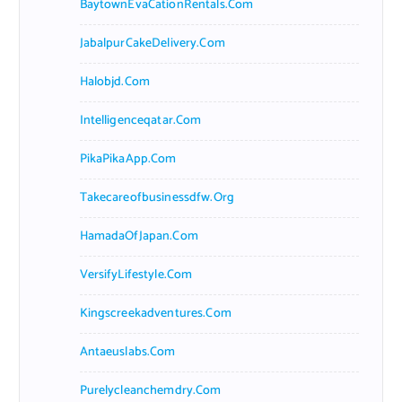
BaytownEvaCationRentals.com
JabalpurCakeDelivery.com
Halobjd.com
Intelligenceqatar.com
PikaPikaApp.com
Takecareofbusinessdfw.org
HamadaOfJapan.com
VersifyLifestyle.com
Kingscreekadventures.com
Antaeuslabs.com
Purelycleanchemdry.com