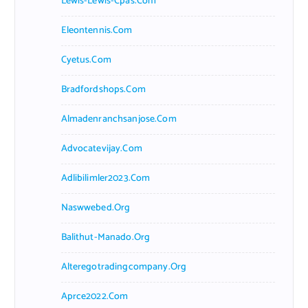
Lewis-Lewis-Cpas.com
Eleontennis.com
Cyetus.com
Bradfordshops.com
Almadenranchsanjose.com
Advocatevijay.com
Adlibilimler2023.com
Naswwebed.org
Balithut-Manado.org
Alteregotradingcompany.org
Aprce2022.com