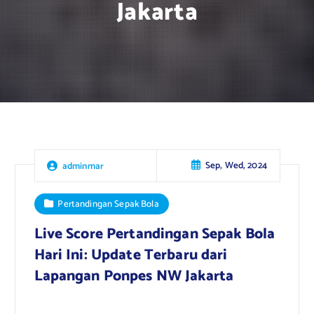
Jakarta
Sep, Wed, 2024
adminmar
Pertandingan Sepak Bola
Live Score Pertandingan Sepak Bola
Hari Ini: Update Terbaru dari
Lapangan Ponpes NW Jakarta