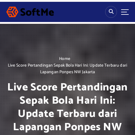
S
k
i
p
t
o
c
o
n
Home
t
Live Score Pertandingan Sepak Bola Hari Ini: Update Terbaru dari
e
Lapangan Ponpes NW Jakarta
n
Live Score Pertandingan
t
Sepak Bola Hari Ini:
Update Terbaru dari
Lapangan Ponpes NW