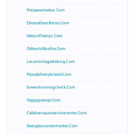
Marjaeswinebar.com
Elmazatlanclinton.com
Ideacoffeenyc.com
Odieschillicothe.com
Lacantinitagalesburg.com
Pizzadeliverybristol.com
Greenstarsmogcheck.com
Happypawspl.com
Callahansautoservicecenter.com
Georgiascornermarket.com