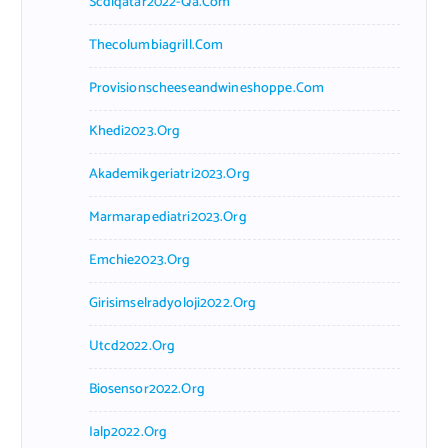
Scdlqatar2022-Qa.com
Thecolumbiagrill.com
Provisionscheeseandwineshoppe.com
Khedi2023.org
Akademikgeriatri2023.org
Marmarapediatri2023.org
Emchie2023.org
Girisimselradyoloji2022.org
Utcd2022.org
Biosensor2022.org
Ialp2022.org