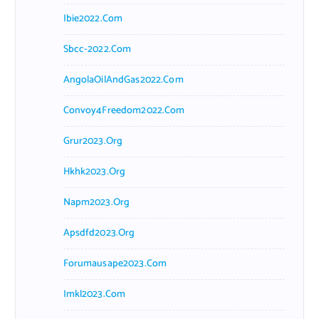
Ibie2022.com
Sbcc-2022.com
AngolaOilAndGas2022.com
Convoy4Freedom2022.com
Grur2023.org
Hkhk2023.org
Napm2023.org
Apsdfd2023.org
Forumausape2023.com
Imkl2023.com