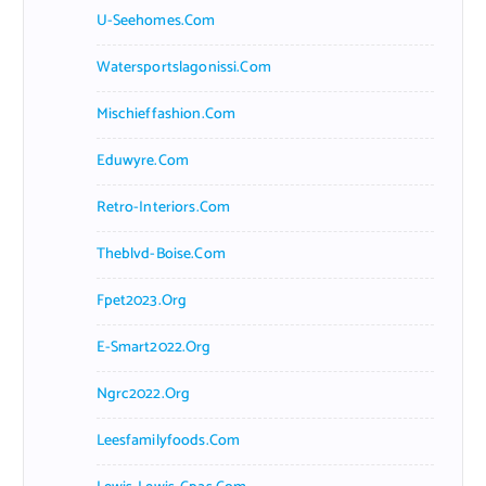
U-Seehomes.com
Watersportslagonissi.com
Mischieffashion.com
Eduwyre.com
Retro-Interiors.com
Theblvd-Boise.com
Fpet2023.org
E-Smart2022.org
Ngrc2022.org
Leesfamilyfoods.com