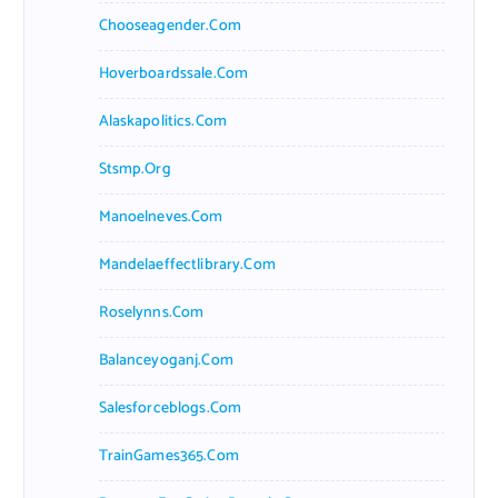
Chooseagender.com
Hoverboardssale.com
Alaskapolitics.com
Stsmp.org
Manoelneves.com
Mandelaeffectlibrary.com
Roselynns.com
Balanceyoganj.com
Salesforceblogs.com
TrainGames365.com