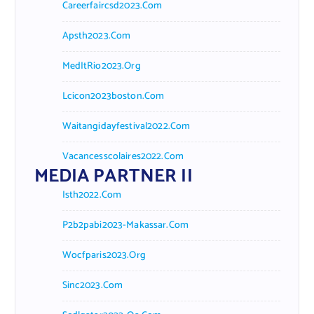
Careerfaircsd2023.com
Apsth2023.com
MedItRio2023.org
Lcicon2023boston.com
Waitangidayfestival2022.com
Vacancesscolaires2022.com
MEDIA PARTNER II
Isth2022.com
P2b2pabi2023-Makassar.com
Wocfparis2023.org
Sinc2023.com