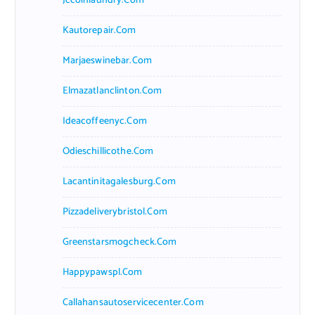
Jccoinlaundry.com
Kautorepair.com
Marjaeswinebar.com
Elmazatlanclinton.com
Ideacoffeenyc.com
Odieschillicothe.com
Lacantinitagalesburg.com
Pizzadeliverybristol.com
Greenstarsmogcheck.com
Happypawspl.com
Callahansautoservicecenter.com