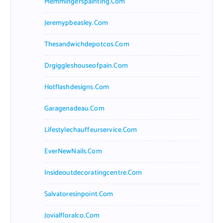
Memmingerspainting.com
Jeremypbeasley.com
Thesandwichdepotcos.com
Drgiggleshouseofpain.com
Hotflashdesigns.com
Garagenadeau.com
Lifestylechauffeurservice.com
EverNewNails.com
Insideoutdecoratingcentre.com
Salvatoresinpoint.com
Jovialfloralco.com