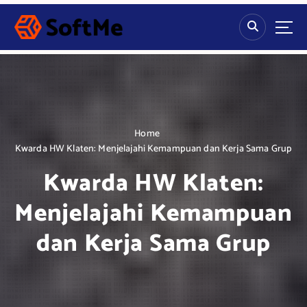
S
k
i
p
t
o
c
o
n
Home
t
Kwarda HW Klaten: Menjelajahi Kemampuan dan Kerja Sama Grup
e
Kwarda HW Klaten:
n
t
Menjelajahi Kemampuan
dan Kerja Sama Grup