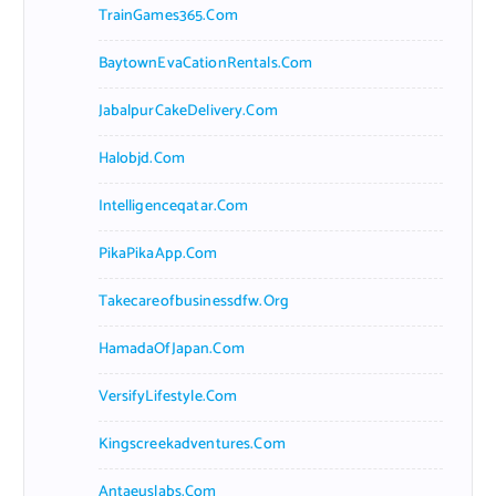
TrainGames365.com
BaytownEvaCationRentals.com
JabalpurCakeDelivery.com
Halobjd.com
Intelligenceqatar.com
PikaPikaApp.com
Takecareofbusinessdfw.org
HamadaOfJapan.com
VersifyLifestyle.com
Kingscreekadventures.com
Antaeuslabs.com