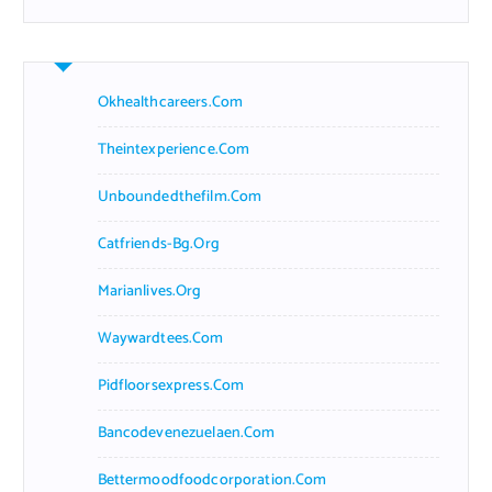
r
c
h
f
Okhealthcareers.com
o
r
Theintexperience.com
:
Unboundedthefilm.com
Catfriends-Bg.org
Marianlives.org
Waywardtees.com
Pidfloorsexpress.com
Bancodevenezuelaen.com
Bettermoodfoodcorporation.com