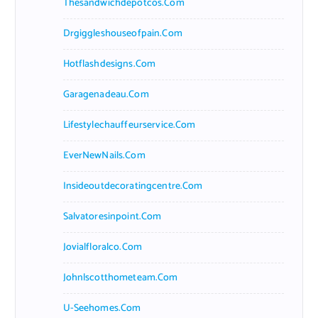
Thesandwichdepotcos.com
Drgiggleshouseofpain.com
Hotflashdesigns.com
Garagenadeau.com
Lifestylechauffeurservice.com
EverNewNails.com
Insideoutdecoratingcentre.com
Salvatoresinpoint.com
Jovialfloralco.com
Johnlscotthometeam.com
U-Seehomes.com