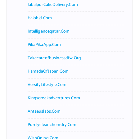
JabalpurCakeDelivery.com
Halobjd.com
Intelligenceqatar.com
PikaPikaApp.com
Takecareofbusinessdfw.org
HamadaOfJapan.com
VersifyLifestyle.com
Kingscreekadventures.com
Antaeuslabs.com
Purelycleanchemdry.com
WishOping.com