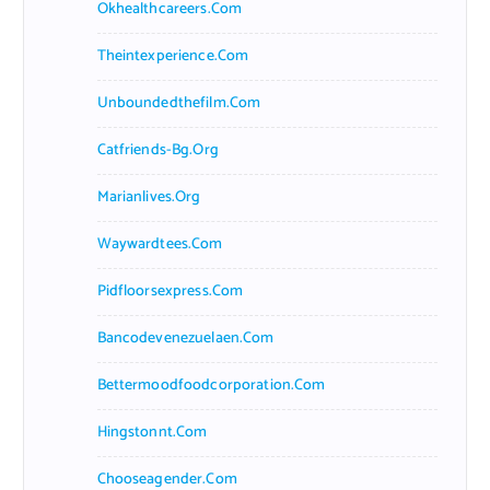
f
Okhealthcareers.com
o
r
Theintexperience.com
:
Unboundedthefilm.com
Catfriends-Bg.org
Marianlives.org
Waywardtees.com
Pidfloorsexpress.com
Bancodevenezuelaen.com
Bettermoodfoodcorporation.com
Hingstonnt.com
Chooseagender.com