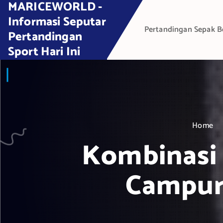
MARICEWORLD -
S
k
Informasi Seputar
Pertandingan Sepak B
i
Pertandingan
p
Sport Hari Ini
t
o
c
o
n
t
Home
e
Kombinasi
n
t
Campur