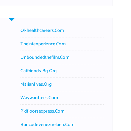
r
c
h
f
Okhealthcareers.com
o
r
Theintexperience.com
:
Unboundedthefilm.com
Catfriends-Bg.org
Marianlives.org
Waywardtees.com
Pidfloorsexpress.com
Bancodevenezuelaen.com