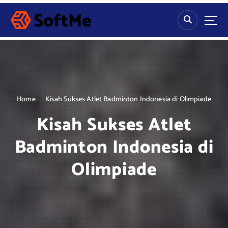
S
k
i
p
t
o
c
o
n
Home
Kisah Sukses Atlet Badminton Indonesia di Olimpiade
t
Kisah Sukses Atlet
e
n
Badminton Indonesia di
t
Olimpiade