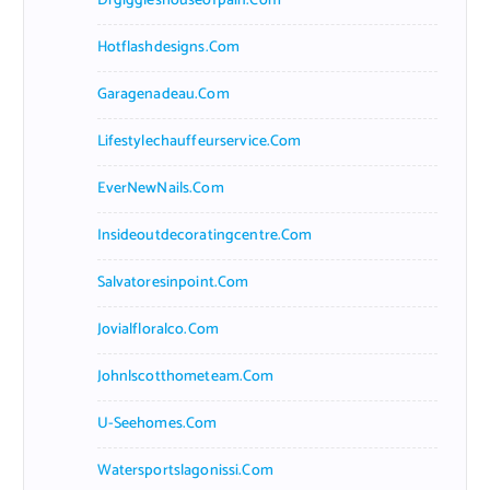
Drgiggleshouseofpain.com
Hotflashdesigns.com
Garagenadeau.com
Lifestylechauffeurservice.com
EverNewNails.com
Insideoutdecoratingcentre.com
Salvatoresinpoint.com
Jovialfloralco.com
Johnlscotthometeam.com
U-Seehomes.com
Watersportslagonissi.com