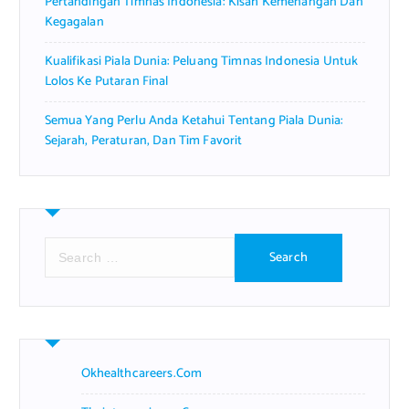
Pertandingan Timnas Indonesia: Kisah Kemenangan Dan
Kegagalan
Kualifikasi Piala Dunia: Peluang Timnas Indonesia Untuk
Lolos Ke Putaran Final
Semua Yang Perlu Anda Ketahui Tentang Piala Dunia:
Sejarah, Peraturan, Dan Tim Favorit
S
e
a
r
c
h
f
Okhealthcareers.com
o
r