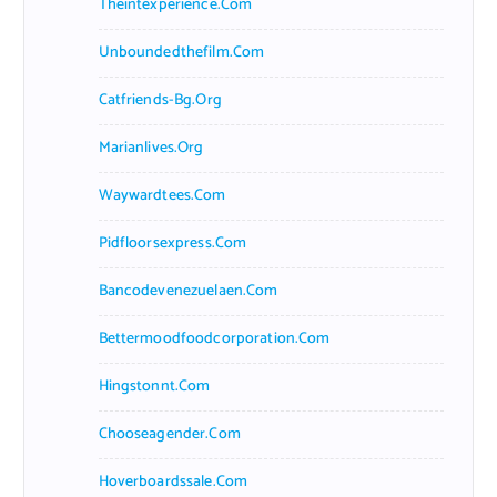
Theintexperience.com
:
Unboundedthefilm.com
Catfriends-Bg.org
Marianlives.org
Waywardtees.com
Pidfloorsexpress.com
Bancodevenezuelaen.com
Bettermoodfoodcorporation.com
Hingstonnt.com
Chooseagender.com
Hoverboardssale.com