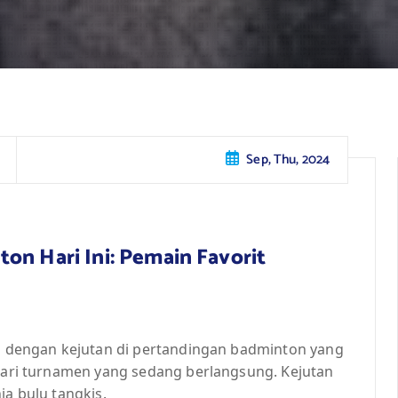
Sep, Thu, 2024
on Hari Ini: Pemain Favorit
an dengan kejutan di pertandingan badminton yang
 dari turnamen yang sedang berlangsung. Kejutan
ia bulu tangkis.