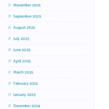
November 2025
September 2025
August 2025
July 2025
June 2025
April 2025
March 2025
February 2025
January 2025
December 2024