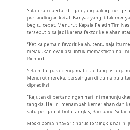
Salah satu pertandingan yang paling mengeju
pertandingan ketat. Banyak yang tidak meny
begitu cepat. Menurut Kepala Pelatih Tim Nas
tersebut bisa jadi karena faktor kelelahan at
“Ketika pemain favorit kalah, tentu saja itu 
melakukan evaluasi untuk memastikan hal ini t
Richard.
Selain itu, para pengamat bulu tangkis juga 
Menurut mereka, persaingan di dunia bulu tan
diprediksi.
“Kejutan di pertandingan hari ini menunjukk
tangkis. Hal ini menambah kemeriahan dan ke
satu pengamat bulu tangkis, Bambang Sutarn
Meski pemain favorit harus tersingkir, hal in