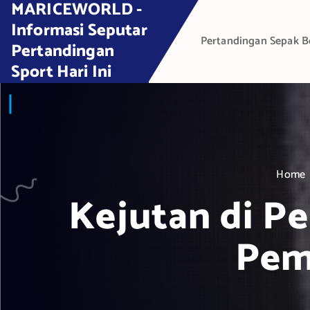
MARICEWORLD -
S
k
Informasi Seputar
Pertandingan Sepak B
i
Pertandingan
p
Sport Hari Ini
t
o
c
o
n
t
Home
e
Kejutan di Pe
n
t
Pema