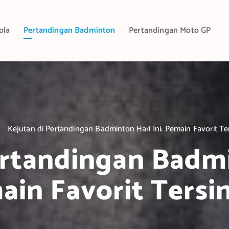
ola
Pertandingan Badminton
Pertandingan Moto GP
Kejutan di Pertandingan Badminton Hari Ini: Pemain Favorit Ter
rtandingan Badmi
in Favorit Tersi