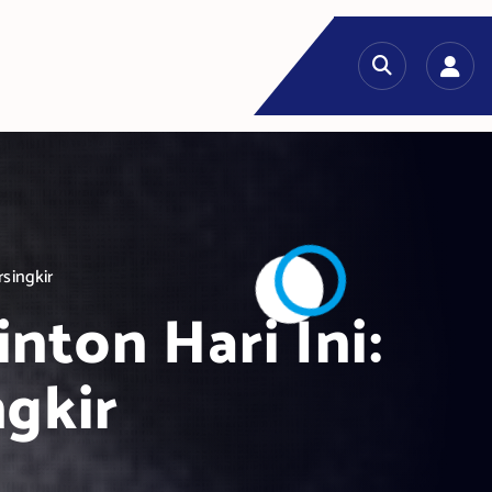
singkir
nton Hari Ini:
ngkir