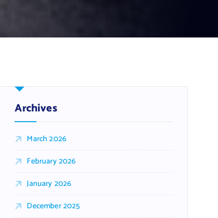
Archives
March 2026
February 2026
January 2026
December 2025