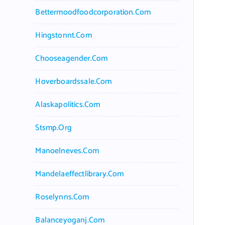
Bettermoodfoodcorporation.com
Hingstonnt.com
Chooseagender.com
Hoverboardssale.com
Alaskapolitics.com
Stsmp.org
Manoelneves.com
Mandelaeffectlibrary.com
Roselynns.com
Balanceyoganj.com