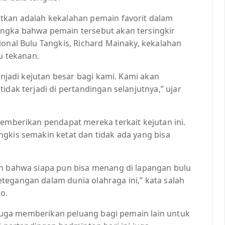
tkan adalah kekalahan pemain favorit dalam
angka bahwa pemain tersebut akan tersingkir
ional Bulu Tangkis, Richard Mainaky, kekalahan
au tekanan.
menjadi kejutan besar bagi kami. Kami akan
idak terjadi di pertandingan selanjutnya,” ujar
memberikan pendapat mereka terkait kejutan ini.
gkis semakin ketat dan tidak ada yang bisa
an bahwa siapa pun bisa menang di lapangan bulu
tegangan dalam dunia olahraga ini,” kata salah
o.
i juga memberikan peluang bagi pemain lain untuk