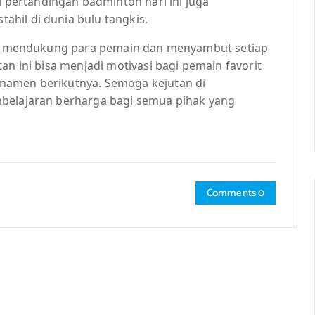
pertandingan badminton hari ini juga
hil di dunia bulu tangkis.
etap mendukung para pemain dan menyambut setiap
an ini bisa menjadi motivasi bagi pemain favorit
namen berikutnya. Semoga kejutan di
mbelajaran berharga bagi semua pihak yang
Comments 0