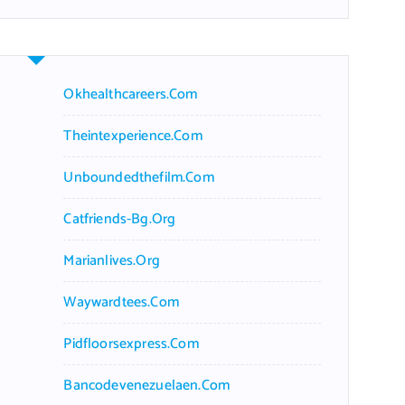
r
c
h
f
Okhealthcareers.com
o
r
Theintexperience.com
:
Unboundedthefilm.com
Catfriends-Bg.org
Marianlives.org
Waywardtees.com
Pidfloorsexpress.com
Bancodevenezuelaen.com