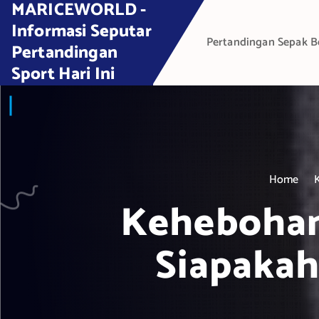
MARICEWORLD -
S
k
Informasi Seputar
Pertandingan Sepak B
i
Pertandingan
p
Sport Hari Ini
t
o
c
o
n
t
Home
e
Kehebohan
n
t
Siapakah