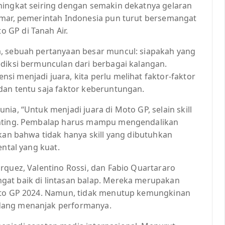
ningkat seiring dengan semakin dekatnya gelaran
emar, pemerintah Indonesia pun turut bersemangat
 GP di Tanah Air.
a, sebuah pertanyaan besar muncul: siapakah yang
ediksi bermunculan dari berbagai kalangan.
i menjadi juara, kita perlu melihat faktor-faktor
dan tentu saja faktor keberuntungan.
ia, “Untuk menjadi juara di Moto GP, selain skill
penting. Pembalap harus mampu mengendalikan
kkan bahwa tidak hanya skill yang dibutuhkan
ental yang kuat.
rquez, Valentino Rossi, dan Fabio Quartararo
gat baik di lintasan balap. Mereka merupakan
Moto GP 2024. Namun, tidak menutup kemungkinan
dang menanjak performanya.