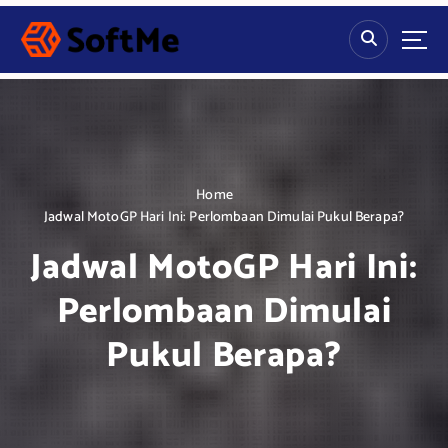
S
k
i
p
t
o
c
o
n
Home
t
Jadwal MotoGP Hari Ini: Perlombaan Dimulai Pukul Berapa?
e
Jadwal MotoGP Hari Ini:
n
t
Perlombaan Dimulai
Pukul Berapa?