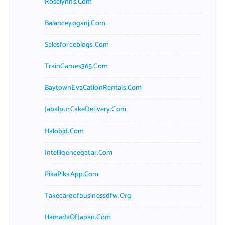
Roselynns.com
Balanceyoganj.com
Salesforceblogs.com
TrainGames365.com
BaytownEvaCationRentals.com
JabalpurCakeDelivery.com
Halobjd.com
Intelligenceqatar.com
PikaPikaApp.com
Takecareofbusinessdfw.org
HamadaOfJapan.com