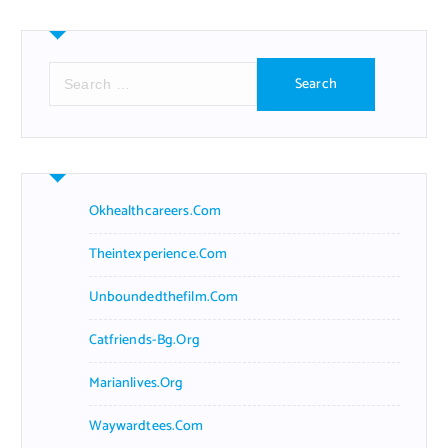
S
e
a
r
c
h
f
Okhealthcareers.com
o
r
Theintexperience.com
:
Unboundedthefilm.com
Catfriends-Bg.org
Marianlives.org
Waywardtees.com