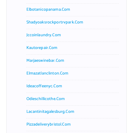
Elbotanicopanama.com
Shadyoaksrockportrvpark.com
Jccoinlaundry.com
Kautorepair.com
Marjaeswinebar.com
Elmazatlanclinton.com
Ideacoffeenyc.com
Odieschillicothe.com
Lacantinitagalesburg.com
Pizzadeliverybristol.com