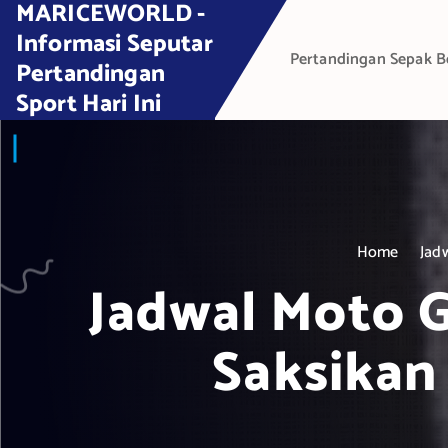
MARICEWORLD -
S
k
Informasi Seputar
Pertandingan Sepak B
i
Pertandingan
p
Sport Hari Ini
t
o
c
o
n
t
Home
Jad
e
Jadwal Moto GP
n
t
Saksikan