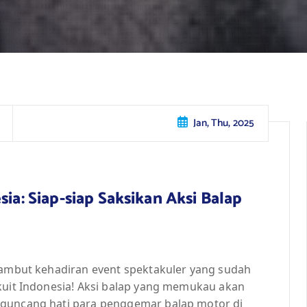
Jan, Thu, 2025
ia: Siap-siap Saksikan Aksi Balap
nyambut kehadiran event spektakuler yang sudah
rkuit Indonesia! Aksi balap yang memukau akan
gguncang hati para penggemar balap motor di