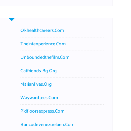
r
c
h
f
Okhealthcareers.com
o
r
Theintexperience.com
:
Unboundedthefilm.com
Catfriends-Bg.org
Marianlives.org
Waywardtees.com
Pidfloorsexpress.com
Bancodevenezuelaen.com