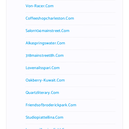
Von-Racer.com
Coffeeshopcharleston.com
Salon104mainstreet.com
Alkaspringswater.com
318mainstreet8h.com
Lovenailsspari.com
Oakberry-Kuwait.com
Quartzliterary.com
Friendsofbroderickpark.com
Studiopiattellina.com