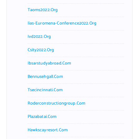
Taoms2022.org
Iias-Euromena-Conference2022.org
Ivd2022.org
Csity2022.org
Ibsarstudyabroad.com
Bennusehgall.com
Tsecincinnati.com
Roderconstructiongroup.com
Plazabatai.com
Hawkscayresort.com