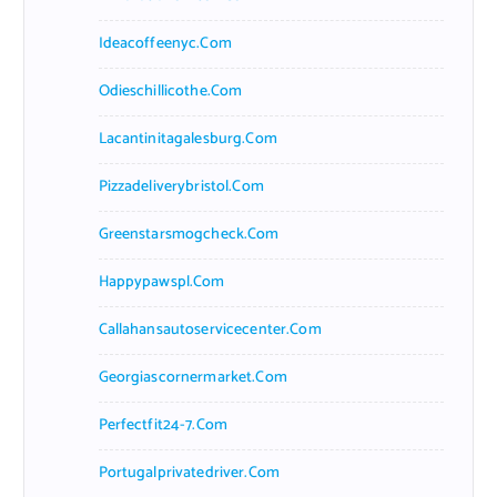
Ideacoffeenyc.com
Odieschillicothe.com
Lacantinitagalesburg.com
Pizzadeliverybristol.com
Greenstarsmogcheck.com
Happypawspl.com
Callahansautoservicecenter.com
Georgiascornermarket.com
Perfectfit24-7.com
Portugalprivatedriver.com