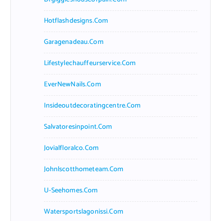
Hotflashdesigns.com
Garagenadeau.com
Lifestylechauffeurservice.com
EverNewNails.com
Insideoutdecoratingcentre.com
Salvatoresinpoint.com
Jovialfloralco.com
Johnlscotthometeam.com
U-Seehomes.com
Watersportslagonissi.com