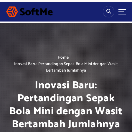
S
k
i
p
t
o
c
o
n
Home
t
Inovasi Baru: Pertandingan Sepak Bola Mini dengan Wasit
e
Bertambah Jumlahnya
n
Inovasi Baru:
t
Pertandingan Sepak
Bola Mini dengan Wasit
Bertambah Jumlahnya