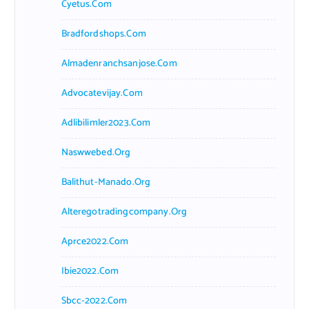
Cyetus.com
Bradfordshops.com
Almadenranchsanjose.com
Advocatevijay.com
Adlibilimler2023.com
Naswwebed.org
Balithut-Manado.org
Alteregotradingcompany.org
Aprce2022.com
Ibie2022.com
Sbcc-2022.com