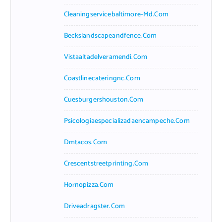
Cleaningservicebaltimore-Md.com
Beckslandscapeandfence.com
Vistaaltadelveramendi.com
Coastlinecateringnc.com
Cuesburgershouston.com
Psicologiaespecializadaencampeche.com
Dmtacos.com
Crescentstreetprinting.com
Hornopizza.com
Driveadragster.com