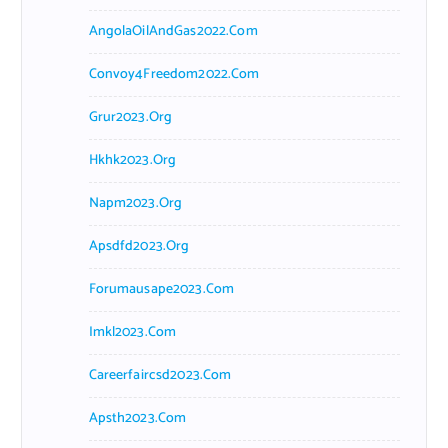
AngolaOilAndGas2022.com
Convoy4Freedom2022.com
Grur2023.org
Hkhk2023.org
Napm2023.org
Apsdfd2023.org
Forumausape2023.com
Imkl2023.com
Careerfaircsd2023.com
Apsth2023.com