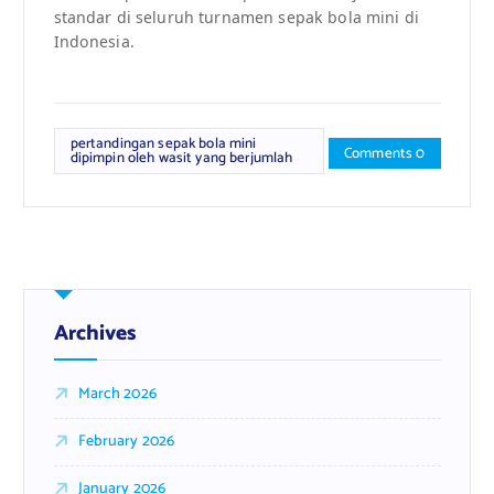
standar di seluruh turnamen sepak bola mini di
Indonesia.
pertandingan sepak bola mini
Comments 0
dipimpin oleh wasit yang berjumlah
Archives
March 2026
February 2026
January 2026