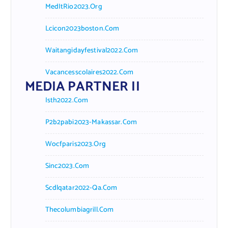
MedItRio2023.org
Lcicon2023boston.com
Waitangidayfestival2022.com
Vacancesscolaires2022.com
MEDIA PARTNER II
Isth2022.com
P2b2pabi2023-Makassar.com
Wocfparis2023.org
Sinc2023.com
Scdlqatar2022-Qa.com
Thecolumbiagrill.com