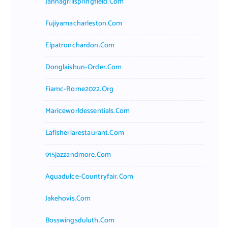
Jannagrillspringfield.com
Fujiyamacharleston.com
Elpatronchardon.com
Donglaishun-Order.com
Fiamc-Rome2022.org
Mariceworldessentials.com
Lafisheriarestaurant.com
915jazzandmore.com
Aguadulce-Countryfair.com
Jakehovis.com
Bosswingsduluth.com