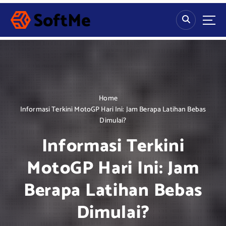
S
k
i
p
t
o
c
o
n
Home
t
Informasi Terkini MotoGP Hari Ini: Jam Berapa Latihan Bebas
e
Dimulai?
n
Informasi Terkini
t
MotoGP Hari Ini: Jam
Berapa Latihan Bebas
Dimulai?