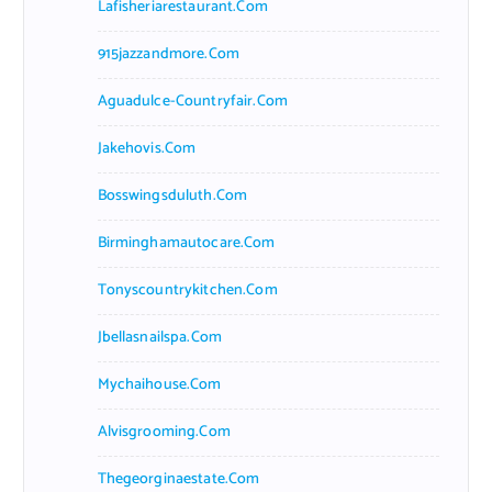
Lafisheriarestaurant.com
915jazzandmore.com
Aguadulce-Countryfair.com
Jakehovis.com
Bosswingsduluth.com
Birminghamautocare.com
Tonyscountrykitchen.com
Jbellasnailspa.com
Mychaihouse.com
Alvisgrooming.com
Thegeorginaestate.com