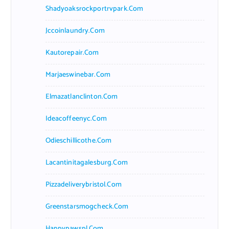
Shadyoaksrockportrvpark.com
Jccoinlaundry.com
Kautorepair.com
Marjaeswinebar.com
Elmazatlanclinton.com
Ideacoffeenyc.com
Odieschillicothe.com
Lacantinitagalesburg.com
Pizzadeliverybristol.com
Greenstarsmogcheck.com
Happypawspl.com