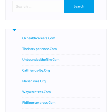
S
e
a
r
c
h
f
Okhealthcareers.com
o
r
Theintexperience.com
:
Unboundedthefilm.com
Catfriends-Bg.org
Marianlives.org
Waywardtees.com
Pidfloorsexpress.com