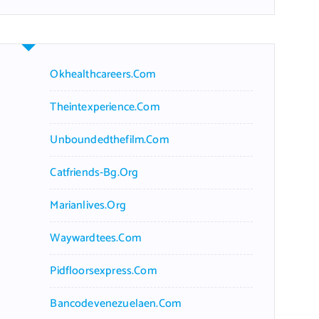
r
c
h
f
Okhealthcareers.com
o
r
Theintexperience.com
:
Unboundedthefilm.com
Catfriends-Bg.org
Marianlives.org
Waywardtees.com
Pidfloorsexpress.com
Bancodevenezuelaen.com