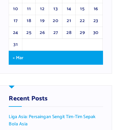
10
11
12
13
14
15
16
17
18
19
20
21
22
23
24
25
26
27
28
29
30
31
« Mar
Recent Posts
Liga Asia: Persaingan Sengit Tim-Tim Sepak
Bola Asia