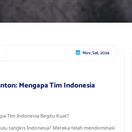
Nov, Sat, 2024
inton: Mengapa Tim Indonesia
a Tim Indonesia Begitu Kuat?
bulu tangkis Indonesia? Mereka telah mendominasi