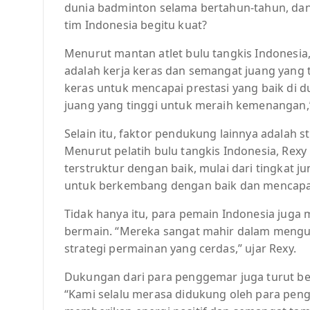
dunia badminton selama bertahun-tahun, da
tim Indonesia begitu kuat?
Menurut mantan atlet bulu tangkis Indonesia,
adalah kerja keras dan semangat juang yang t
keras untuk mencapai prestasi yang baik di 
juang yang tinggi untuk meraih kemenangan,”
Selain itu, faktor pendukung lainnya adalah s
Menurut pelatih bulu tangkis Indonesia, Rex
terstruktur dengan baik, mulai dari tingkat 
untuk berkembang dengan baik dan mencapai 
Tidak hanya itu, para pemain Indonesia juga 
bermain. “Mereka sangat mahir dalam menguas
strategi permainan yang cerdas,” ujar Rexy.
Dukungan dari para penggemar juga turut be
“Kami selalu merasa didukung oleh para peng