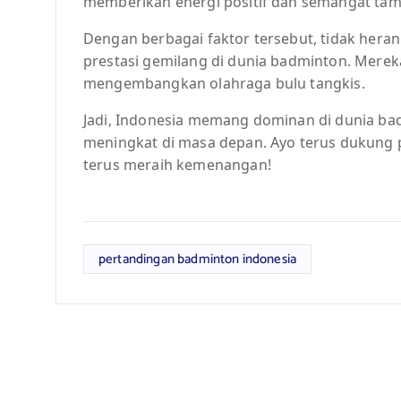
memberikan energi positif dan semangat tam
Dengan berbagai faktor tersebut, tidak heran
prestasi gemilang di dunia badminton. Merek
mengembangkan olahraga bulu tangkis.
Jadi, Indonesia memang dominan di dunia ba
meningkat di masa depan. Ayo terus dukung p
terus meraih kemenangan!
pertandingan badminton indonesia