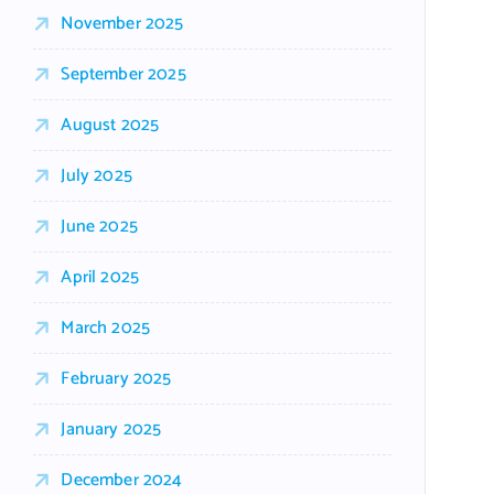
November 2025
September 2025
August 2025
July 2025
June 2025
April 2025
March 2025
February 2025
January 2025
December 2024