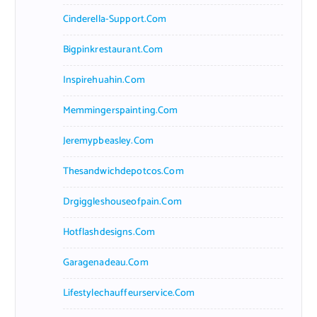
Cinderella-Support.com
Bigpinkrestaurant.com
Inspirehuahin.com
Memmingerspainting.com
Jeremypbeasley.com
Thesandwichdepotcos.com
Drgiggleshouseofpain.com
Hotflashdesigns.com
Garagenadeau.com
Lifestylechauffeurservice.com