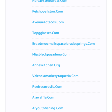
Korsairstreetwear.com
Petshopallston.com
Avenue26tacos.com
Topgglasses.com
Broadmoornailsspacoloradosprings.com
Missblackpasadena.com
Anneskitchen.org
Valenciamarketytaqueria.com
Reefrecordsllc.com
Alawaffle.com
Aryouthfishing.com