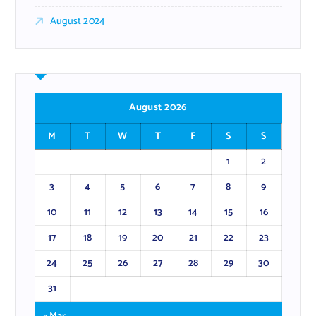
August 2024
August 2026
M
T
W
T
F
S
S
1
2
3
4
5
6
7
8
9
10
11
12
13
14
15
16
17
18
19
20
21
22
23
24
25
26
27
28
29
30
31