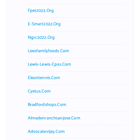
Fpet2023.org
E-Smart2022.org
Ngrc2022.org
Leesfamilyfoods.com
Lewis-Lewis-Cpas.com
Eleontennis.com
Cyetus.com
Bradfordshops.com
Almadenranchsanjose.com
Advocatevijay.com