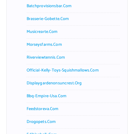
Batchprovisionsbar.com
Brasserie-Gobette.com
Musicrearte.com
Morseysfarms.com
Riverviewtennis.com
Official-Kelly-Toys-Squishmallows.com
Displaygardenonsuncrest.org
Bbq-Empire-Usa.com
Feedstoreva.com
Drogopets.com