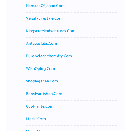
HamadaOfJapan.com
VersifyLifestyle.com
Kingscreekadventures.com
Antaeuslabs.com
Purelycleanchemdry.com
WishOping.com
Shoplegacee.com
Bonvivantshop.com
CupPlante.com
Mpzin.com