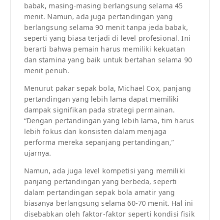
babak, masing-masing berlangsung selama 45
menit. Namun, ada juga pertandingan yang
berlangsung selama 90 menit tanpa jeda babak,
seperti yang biasa terjadi di level profesional. Ini
berarti bahwa pemain harus memiliki kekuatan
dan stamina yang baik untuk bertahan selama 90
menit penuh.
Menurut pakar sepak bola, Michael Cox, panjang
pertandingan yang lebih lama dapat memiliki
dampak signifikan pada strategi permainan.
“Dengan pertandingan yang lebih lama, tim harus
lebih fokus dan konsisten dalam menjaga
performa mereka sepanjang pertandingan,”
ujarnya.
Namun, ada juga level kompetisi yang memiliki
panjang pertandingan yang berbeda, seperti
dalam pertandingan sepak bola amatir yang
biasanya berlangsung selama 60-70 menit. Hal ini
disebabkan oleh faktor-faktor seperti kondisi fisik