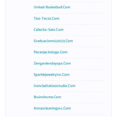
United-Basketball.com
Tios-Tacos.com
Cafecito-Satx.com
Graduacionviu2023.com
Pecanjackstogo.com
Zengardendayspa.com
Sparklejewelryinc.com
Ironcladtattoostudio.com
Bruinshome.com
Annascleaningsvc.com