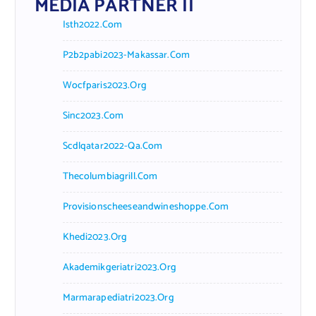
MEDIA PARTNER II
Isth2022.com
P2b2pabi2023-Makassar.com
Wocfparis2023.org
Sinc2023.com
Scdlqatar2022-Qa.com
Thecolumbiagrill.com
Provisionscheeseandwineshoppe.com
Khedi2023.org
Akademikgeriatri2023.org
Marmarapediatri2023.org