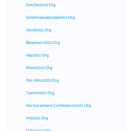
Emchie2023.org
Girisimselradyoloji2022.org
Utcd2022.org
Biosensor2022.org
Ialp2022.org
Klivet2022.org
Ifac-Hms2022.org
Taoms2022.org
Iias-Euromena-Conference2022.org
Ivd2022.org
Csity2022.org