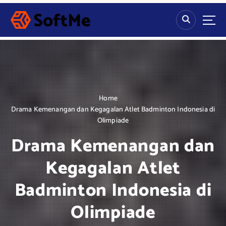
S
k
i
p
t
o
c
o
n
Home
t
Drama Kemenangan dan Kegagalan Atlet Badminton Indonesia di
e
Olimpiade
n
Drama Kemenangan dan
t
Kegagalan Atlet
Badminton Indonesia di
Olimpiade