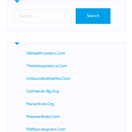
S
e
a
r
c
h
f
Okhealthcareers.com
o
r
Theintexperience.com
:
Unboundedthefilm.com
Catfriends-Bg.org
Marianlives.org
Waywardtees.com
Pidfloorsexpress.com