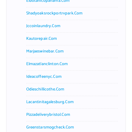
Elbotanicopanama.com
Shadyoaksrockportrvpark.com
Jccoinlaundry.com
Kautorepair.com
Marjaeswinebar.com
Elmazatlanclinton.com
Ideacoffeenyc.com
Odieschillicothe.com
Lacantinitagalesburg.com
Pizzadeliverybristol.com
Greenstarsmogcheck.com