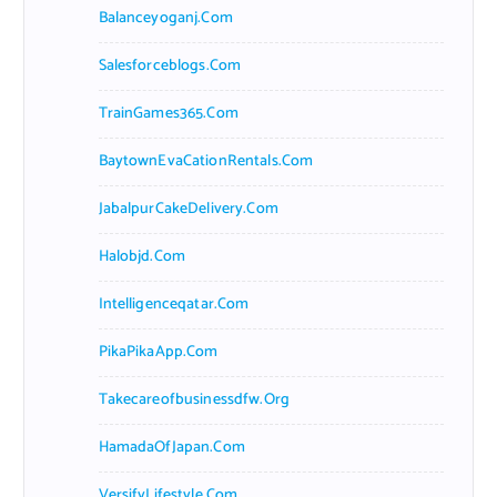
Balanceyoganj.com
Salesforceblogs.com
TrainGames365.com
BaytownEvaCationRentals.com
JabalpurCakeDelivery.com
Halobjd.com
Intelligenceqatar.com
PikaPikaApp.com
Takecareofbusinessdfw.org
HamadaOfJapan.com
VersifyLifestyle.com