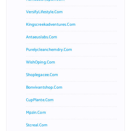
VersifyLifestyle.com
Kingscreekadventures.com
Antaeuslabs.com
Purelycleanchemdry.com
WishOping.com
Shoplegacee.com
Bonvivantshop.com
CupPlante.com
Mpzin.com
Stcreal.com