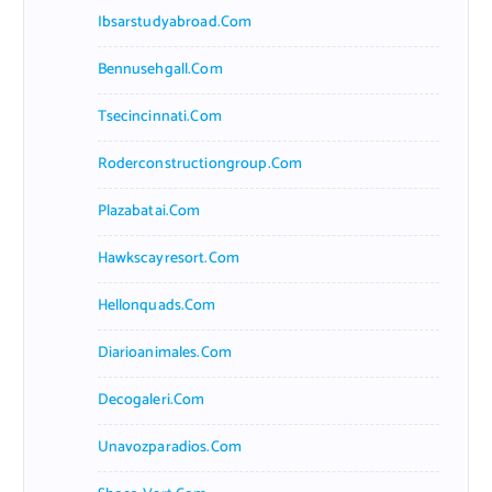
Ibsarstudyabroad.com
Bennusehgall.com
Tsecincinnati.com
Roderconstructiongroup.com
Plazabatai.com
Hawkscayresort.com
Hellonquads.com
Diarioanimales.com
Decogaleri.com
Unavozparadios.com