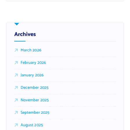
Archives
March 2026
February 2026
January 2026
December 2025
November 2025
September 2025
August 2025