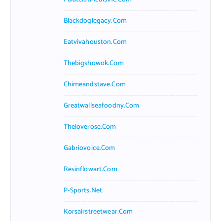
Blackdoglegacy.com
Eatvivahouston.com
Thebigshowok.com
Chimeandstave.com
Greatwallseafoodny.com
Theloverose.com
Gabriovoice.com
Resinflowart.com
P-Sports.net
Korsairstreetwear.com