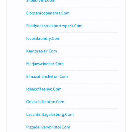
Shoes-Vert.com
Elbotanicopanama.com
Shadyoaksrockportrvpark.com
Jccoinlaundry.com
Kautorepair.com
Marjaeswinebar.com
Elmazatlanclinton.com
Ideacoffeenyc.com
Odieschillicothe.com
Lacantinitagalesburg.com
Pizzadeliverybristol.com