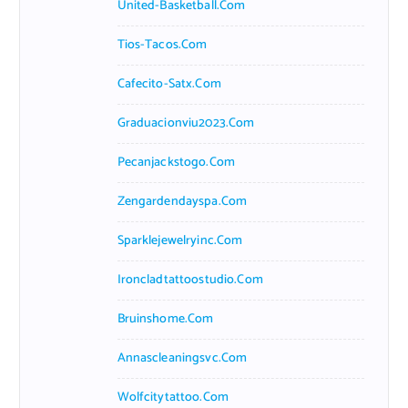
United-Basketball.com
Tios-Tacos.com
Cafecito-Satx.com
Graduacionviu2023.com
Pecanjackstogo.com
Zengardendayspa.com
Sparklejewelryinc.com
Ironcladtattoostudio.com
Bruinshome.com
Annascleaningsvc.com
Wolfcitytattoo.com