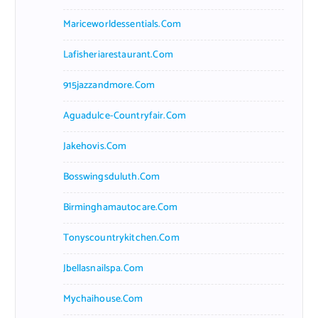
Mariceworldessentials.com
Lafisheriarestaurant.com
915jazzandmore.com
Aguadulce-Countryfair.com
Jakehovis.com
Bosswingsduluth.com
Birminghamautocare.com
Tonyscountrykitchen.com
Jbellasnailspa.com
Mychaihouse.com