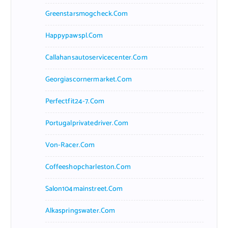
Greenstarsmogcheck.com
Happypawspl.com
Callahansautoservicecenter.com
Georgiascornermarket.com
Perfectfit24-7.com
Portugalprivatedriver.com
Von-Racer.com
Coffeeshopcharleston.com
Salon104mainstreet.com
Alkaspringswater.com