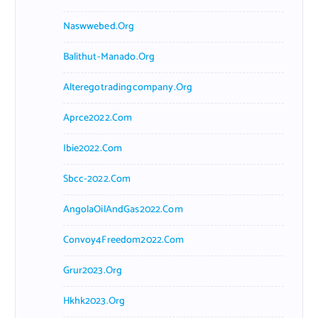
Naswwebed.org
Balithut-Manado.org
Alteregotradingcompany.org
Aprce2022.com
Ibie2022.com
Sbcc-2022.com
AngolaOilAndGas2022.com
Convoy4Freedom2022.com
Grur2023.org
Hkhk2023.org