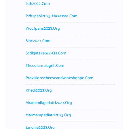
Isth2022.com
P2b2pabi2023-Makassar.com
Wocfparis2023.org
Sinc2023.com
Scdlqatar2022-Qa.com
Thecolumbiagrill.com
Provisionscheeseandwineshoppe.com
Khedi2023.org
Akademikgeriatri2023.org
Marmarapediatri2023.org
Emchie2023.org