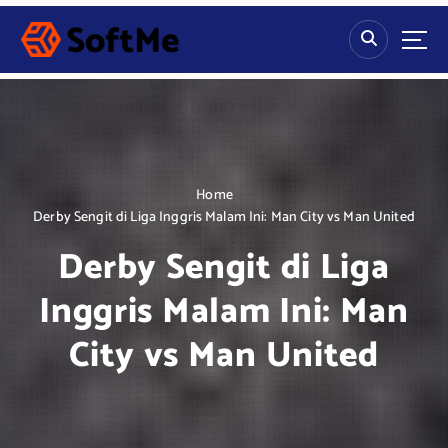
S
k
i
p
t
o
c
o
n
Home
t
Derby Sengit di Liga Inggris Malam Ini: Man City vs Man United
e
Derby Sengit di Liga
n
t
Inggris Malam Ini: Man
City vs Man United