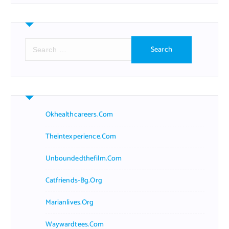
S
e
a
r
c
h
f
Okhealthcareers.com
o
r
Theintexperience.com
:
Unboundedthefilm.com
Catfriends-Bg.org
Marianlives.org
Waywardtees.com