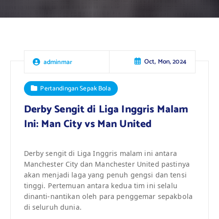
Oct, Mon, 2024
adminmar
Pertandingan Sepak Bola
Derby Sengit di Liga Inggris Malam
Ini: Man City vs Man United
Derby sengit di Liga Inggris malam ini antara
Manchester City dan Manchester United pastinya
akan menjadi laga yang penuh gengsi dan tensi
tinggi. Pertemuan antara kedua tim ini selalu
dinanti-nantikan oleh para penggemar sepakbola
di seluruh dunia.