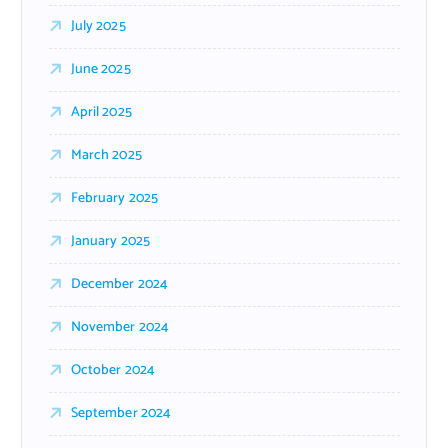
July 2025
June 2025
April 2025
March 2025
February 2025
January 2025
December 2024
November 2024
October 2024
September 2024