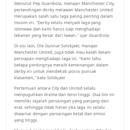
Menurut Pep Guardiola, manajer Manchester City,
pertandingan derby melawan Manchester United
merupakan salah satu laga paling penting dalam
musim ini. “Derby selalu menjadi laga yang
istimewa dan kami harus siap menghadapi
tekanan yang besar dari lawan,” ujar Guardiola.
Di sisi lain, Ole Gunnar Solskjaer, manajer
Manchester United, juga tidak mau kalah dalam
persiapan menghadapi laga ini. “Kami tahu
betapa pentingnya meraih kemenangan dalam
derby ini untuk mendekati posisi puncak
klasemen,” kata Solskjaer.
Pertemuan antara City dan United selalu
menyuguhkan drama dan tensi tinggi. Dua tim ini
memiliki sejarah persaingan yang panjang dan
erat, sehingga tidak heran jika laga ini selalu
diwarnai dengan persaingan ketat dan emosi
yang tinggi.