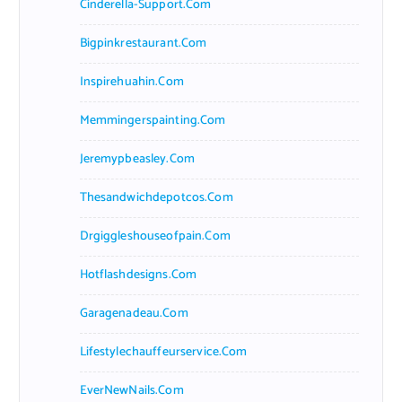
Cinderella-Support.com
Bigpinkrestaurant.com
Inspirehuahin.com
Memmingerspainting.com
Jeremypbeasley.com
Thesandwichdepotcos.com
Drgiggleshouseofpain.com
Hotflashdesigns.com
Garagenadeau.com
Lifestylechauffeurservice.com
EverNewNails.com