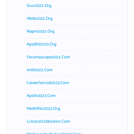
Grur2023.org
Hkhk2023.org
Napm2023.org
Apsdfd2023.org
Forumausape2023.com
Imkl2023.com
Careerfaircsd2023.com
Apsth2023.com
MedItRio2023.org
Lcicon2023boston.com