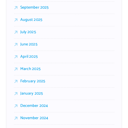
September 2025
August 2025
July 2025
June 2025
April 2025
March 2025
February 2025
January 2025
December 2024
November 2024