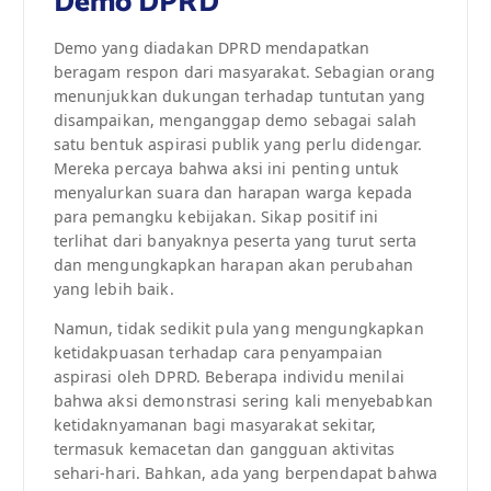
Demo DPRD
Demo yang diadakan DPRD mendapatkan
beragam respon dari masyarakat. Sebagian orang
menunjukkan dukungan terhadap tuntutan yang
disampaikan, menganggap demo sebagai salah
satu bentuk aspirasi publik yang perlu didengar.
Mereka percaya bahwa aksi ini penting untuk
menyalurkan suara dan harapan warga kepada
para pemangku kebijakan. Sikap positif ini
terlihat dari banyaknya peserta yang turut serta
dan mengungkapkan harapan akan perubahan
yang lebih baik.
Namun, tidak sedikit pula yang mengungkapkan
ketidakpuasan terhadap cara penyampaian
aspirasi oleh DPRD. Beberapa individu menilai
bahwa aksi demonstrasi sering kali menyebabkan
ketidaknyamanan bagi masyarakat sekitar,
termasuk kemacetan dan gangguan aktivitas
sehari-hari. Bahkan, ada yang berpendapat bahwa