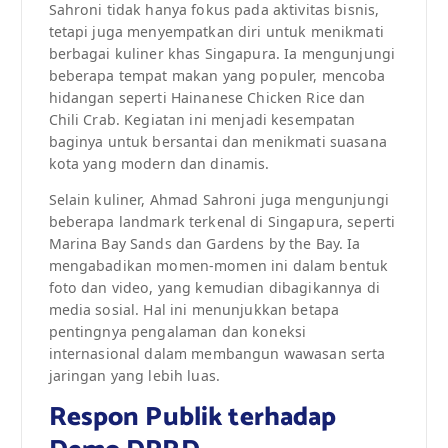
Sahroni tidak hanya fokus pada aktivitas bisnis,
tetapi juga menyempatkan diri untuk menikmati
berbagai kuliner khas Singapura. Ia mengunjungi
beberapa tempat makan yang populer, mencoba
hidangan seperti Hainanese Chicken Rice dan
Chili Crab. Kegiatan ini menjadi kesempatan
baginya untuk bersantai dan menikmati suasana
kota yang modern dan dinamis.
Selain kuliner, Ahmad Sahroni juga mengunjungi
beberapa landmark terkenal di Singapura, seperti
Marina Bay Sands dan Gardens by the Bay. Ia
mengabadikan momen-momen ini dalam bentuk
foto dan video, yang kemudian dibagikannya di
media sosial. Hal ini menunjukkan betapa
pentingnya pengalaman dan koneksi
internasional dalam membangun wawasan serta
jaringan yang lebih luas.
Respon Publik terhadap