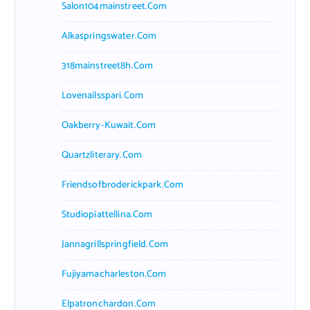
Salon104mainstreet.com
Alkaspringswater.com
318mainstreet8h.com
Lovenailsspari.com
Oakberry-Kuwait.com
Quartzliterary.com
Friendsofbroderickpark.com
Studiopiattellina.com
Jannagrillspringfield.com
Fujiyamacharleston.com
Elpatronchardon.com