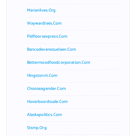
Marianlives.org
Waywardtees.com
Pidfloorsexpress.com
Bancodevenezuelaen.com
Bettermoodfoodcorporation.com
Hingstonnt.com
Chooseagender.com
Hoverboardssale.com
Alaskapolitics.com
Stsmp.org