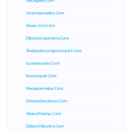
Decogaleri.com
Unavozparadios.com
Shoes-Vert.com
Elbotanicopanama.com
Shadyoaksrockportrvpark.com
Jccoinlaundry.com
Kautorepair.com
Marjaeswinebar.com
Elmazatlanclinton.com
Ideacoffeenyc.com
Odieschillicothe.com