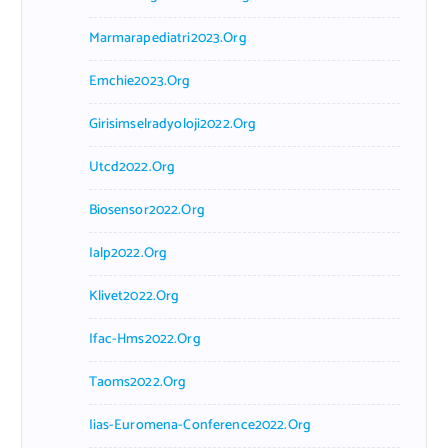
Marmarapediatri2023.org
Emchie2023.org
Girisimselradyoloji2022.org
Utcd2022.org
Biosensor2022.org
Ialp2022.org
Klivet2022.org
Ifac-Hms2022.org
Taoms2022.org
Iias-Euromena-Conference2022.org