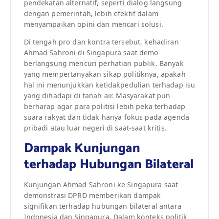
pendekatan alternatif, seperti dialog langsung
dengan pemerintah, lebih efektif dalam
menyampaikan opini dan mencari solusi.
Di tengah pro dan kontra tersebut, kehadiran
Ahmad Sahroni di Singapura saat demo
berlangsung mencuri perhatian publik. Banyak
yang mempertanyakan sikap politiknya, apakah
hal ini menunjukkan ketidakpedulian terhadap isu
yang dihadapi di tanah air. Masyarakat pun
berharap agar para politisi lebih peka terhadap
suara rakyat dan tidak hanya fokus pada agenda
pribadi atau luar negeri di saat-saat kritis.
Dampak Kunjungan
terhadap Hubungan Bilateral
Kunjungan Ahmad Sahroni ke Singapura saat
demonstrasi DPRD memberikan dampak
signifikan terhadap hubungan bilateral antara
Indonesia dan Singapura. Dalam konteks politik