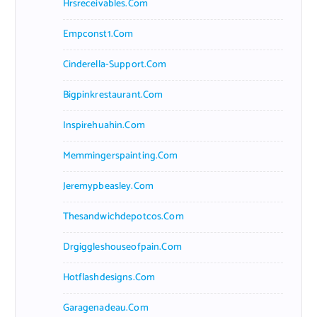
Hrsreceivables.com
Empconst1.com
Cinderella-Support.com
Bigpinkrestaurant.com
Inspirehuahin.com
Memmingerspainting.com
Jeremypbeasley.com
Thesandwichdepotcos.com
Drgiggleshouseofpain.com
Hotflashdesigns.com
Garagenadeau.com