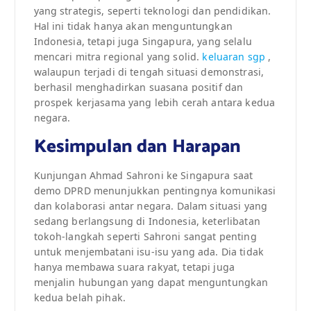
yang strategis, seperti teknologi dan pendidikan.
Hal ini tidak hanya akan menguntungkan
Indonesia, tetapi juga Singapura, yang selalu
mencari mitra regional yang solid.
keluaran sgp
,
walaupun terjadi di tengah situasi demonstrasi,
berhasil menghadirkan suasana positif dan
prospek kerjasama yang lebih cerah antara kedua
negara.
Kesimpulan dan Harapan
Kunjungan Ahmad Sahroni ke Singapura saat
demo DPRD menunjukkan pentingnya komunikasi
dan kolaborasi antar negara. Dalam situasi yang
sedang berlangsung di Indonesia, keterlibatan
tokoh-langkah seperti Sahroni sangat penting
untuk menjembatani isu-isu yang ada. Dia tidak
hanya membawa suara rakyat, tetapi juga
menjalin hubungan yang dapat menguntungkan
kedua belah pihak.