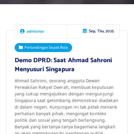
Sep, Thu, 2025
adminmar
Pertandingan Sepak Bola
Demo DPRD: Saat Ahmad Sahroni
Menyusuri Singapura
Ahmad Sahroni, seorang anggota Dewan
Perwakilan Rakyat Daerah, membuat keputusan
yang cukup mengejutkan dengan mengunjungi
Singapura saat gelombang demonstrasi diadakan
di dalam negeri. Kunjungan ini tak pelak menarik
perhatian banyak pihak, mengingat konteks
politik dan sosial yang tengah berlangsung.
Banyak yang bertanya-tanya bagaimana langkah
ini akan mempengaruhi pandangan publik