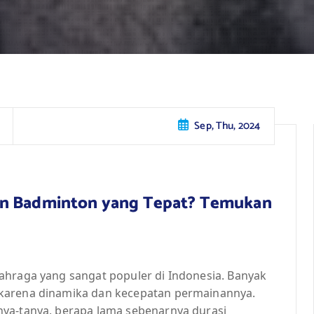
Sep, Thu, 2024
an Badminton yang Tepat? Temukan
ahraga yang sangat populer di Indonesia. Banyak
 karena dinamika dan kecepatan permainannya.
nya-tanya, berapa lama sebenarnya durasi