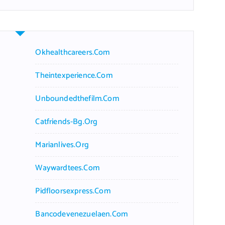
r
c
h
f
Okhealthcareers.com
o
r
Theintexperience.com
:
Unboundedthefilm.com
Catfriends-Bg.org
Marianlives.org
Waywardtees.com
Pidfloorsexpress.com
Bancodevenezuelaen.com