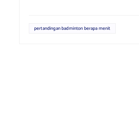
pertandingan badminton berapa menit