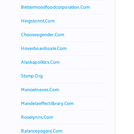
Bettermoodfoodcorporation.com
Hingstonnt.com
Chooseagender.com
Hoverboardssale.com
Alaskapolitics.com
Stsmp.org
Manoelneves.com
Mandelaeffectlibrary.com
Roselynns.com
Balanceyoganj.com