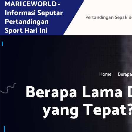
MARICEWORLD -
S
k
Informasi Seputar
Pertandingan Sepak B
i
Pertandingan
p
Sport Hari Ini
t
o
c
o
n
t
Home
Berapa
e
Berapa Lama 
n
t
yang Tepat