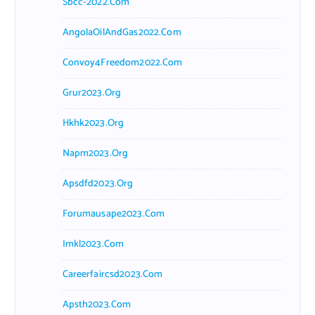
Sbcc-2022.com
AngolaOilAndGas2022.com
Convoy4Freedom2022.com
Grur2023.org
Hkhk2023.org
Napm2023.org
Apsdfd2023.org
Forumausape2023.com
Imkl2023.com
Careerfaircsd2023.com
Apsth2023.com