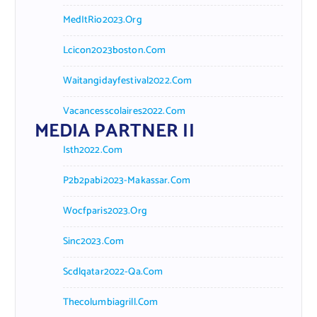
MedItRio2023.org
Lcicon2023boston.com
Waitangidayfestival2022.com
Vacancesscolaires2022.com
MEDIA PARTNER II
Isth2022.com
P2b2pabi2023-Makassar.com
Wocfparis2023.org
Sinc2023.com
Scdlqatar2022-Qa.com
Thecolumbiagrill.com