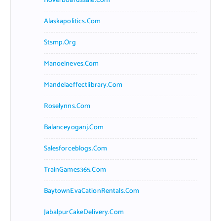
Hoverboardssale.com
Alaskapolitics.com
Stsmp.org
Manoelneves.com
Mandelaeffectlibrary.com
Roselynns.com
Balanceyoganj.com
Salesforceblogs.com
TrainGames365.com
BaytownEvaCationRentals.com
JabalpurCakeDelivery.com