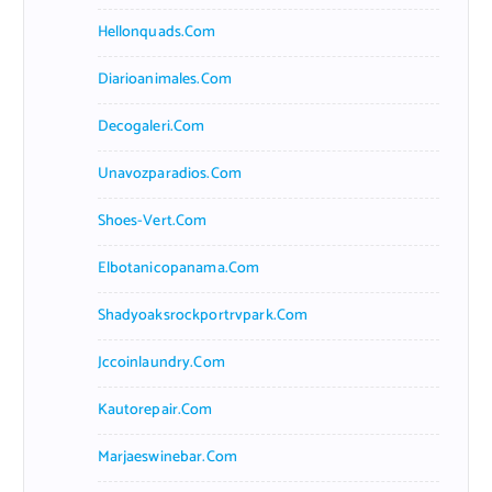
Hellonquads.com
Diarioanimales.com
Decogaleri.com
Unavozparadios.com
Shoes-Vert.com
Elbotanicopanama.com
Shadyoaksrockportrvpark.com
Jccoinlaundry.com
Kautorepair.com
Marjaeswinebar.com