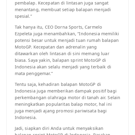
pembalap. Kecepatan di lintasan juga sangat
menantang, membuat setiap balapan menjadi
spesial.”
Tak hanya itu, CEO Dorna Sports, Carmelo
Ezpeleta juga menambahkan, “Indonesia memiliki
potensi besar untuk menjadi tuan rumah balapan
MotoGP. Kecepatan dan adrenalin yang
ditawarkan oleh lintasan di sini memang luar
biasa. Saya yakin, balapan sprint MotoGP di
Indonesia akan selalu menjadi yang terbaik di
mata penggemar.”
Tentu saja, kehadiran balapan MotoGP di
Indonesia juga memberikan dampak positif bagi
perkembangan olahraga motor di tanah air. Selain
meningkatkan popularitas balap motor, hal ini
juga menjadi ajang promosi pariwisata bagi
Indonesia.
Jadi, siapkan diri Anda untuk menyaksikan
balapan sprint MotoGP di Indonesia. Rasakan