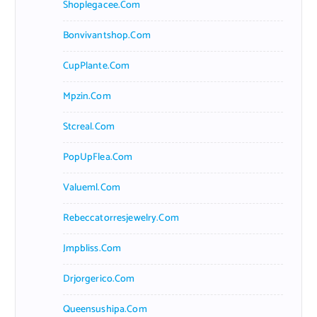
Shoplegacee.com
Bonvivantshop.com
CupPlante.com
Mpzin.com
Stcreal.com
PopUpFlea.com
Valueml.com
Rebeccatorresjewelry.com
Jmpbliss.com
Drjorgerico.com
Queensushipa.com