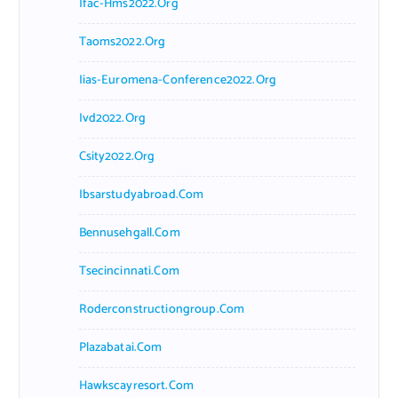
Ifac-Hms2022.org
Taoms2022.org
Iias-Euromena-Conference2022.org
Ivd2022.org
Csity2022.org
Ibsarstudyabroad.com
Bennusehgall.com
Tsecincinnati.com
Roderconstructiongroup.com
Plazabatai.com
Hawkscayresort.com