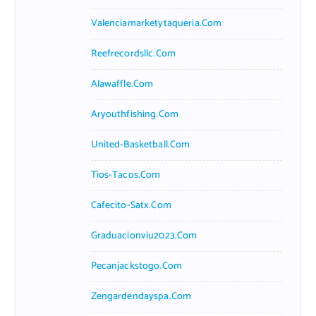
Valenciamarketytaqueria.com
Reefrecordsllc.com
Alawaffle.com
Aryouthfishing.com
United-Basketball.com
Tios-Tacos.com
Cafecito-Satx.com
Graduacionviu2023.com
Pecanjackstogo.com
Zengardendayspa.com