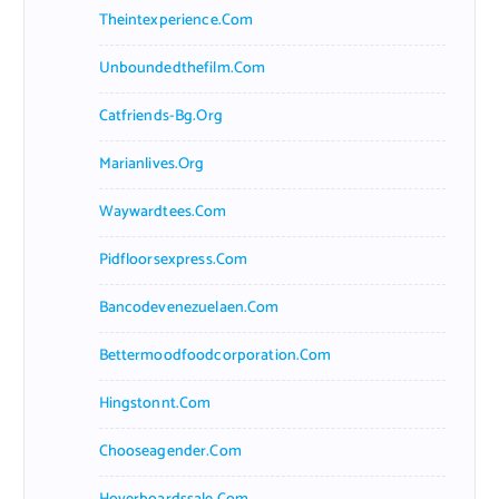
r
Theintexperience.com
:
Unboundedthefilm.com
Catfriends-Bg.org
Marianlives.org
Waywardtees.com
Pidfloorsexpress.com
Bancodevenezuelaen.com
Bettermoodfoodcorporation.com
Hingstonnt.com
Chooseagender.com