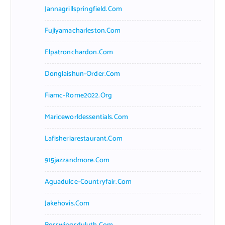
Jannagrillspringfield.com
Fujiyamacharleston.com
Elpatronchardon.com
Donglaishun-Order.com
Fiamc-Rome2022.org
Mariceworldessentials.com
Lafisheriarestaurant.com
915jazzandmore.com
Aguadulce-Countryfair.com
Jakehovis.com