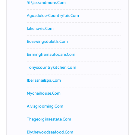
915jazzandmore.com
Aguadulce-Countryfair.com
Jakehovis.com
Bosswingsduluth.com
Birminghamautocare.com
Tonyscountrykitchen.com
Jbellasnailspa.com
Mychaihouse.com
Alvisgrooming.com
Thegeorginaestate.com
Blythewoodseafood.com