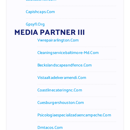
Capishcaps.com
Gpsyfl.org
MEDIA PARTNER III
Vwrepairarlington.com
Cleaningservicebaltimore-Md.com
Beckslandscapeandfence.com
Vistaaltadelveramendi.com
Coastlinecateringnc.com
Cuesburgershouston.com
Psicologiaespecializadaencampeche.com
Dmtacos.com