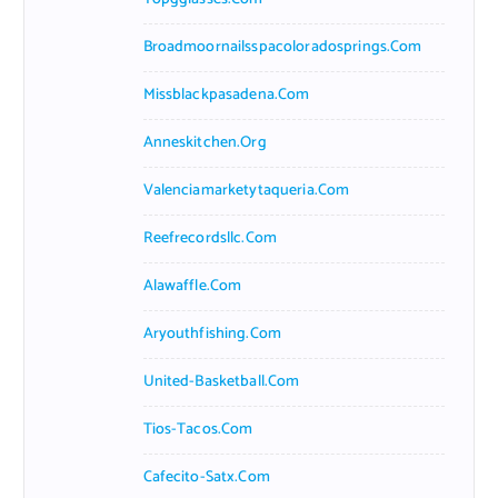
Broadmoornailsspacoloradosprings.com
Missblackpasadena.com
Anneskitchen.org
Valenciamarketytaqueria.com
Reefrecordsllc.com
Alawaffle.com
Aryouthfishing.com
United-Basketball.com
Tios-Tacos.com
Cafecito-Satx.com