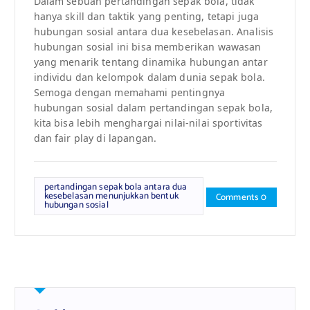
Dalam sebuah pertandingan sepak bola, tidak
hanya skill dan taktik yang penting, tetapi juga
hubungan sosial antara dua kesebelasan. Analisis
hubungan sosial ini bisa memberikan wawasan
yang menarik tentang dinamika hubungan antar
individu dan kelompok dalam dunia sepak bola.
Semoga dengan memahami pentingnya
hubungan sosial dalam pertandingan sepak bola,
kita bisa lebih menghargai nilai-nilai sportivitas
dan fair play di lapangan.
pertandingan sepak bola antara dua
kesebelasan menunjukkan bentuk
Comments 0
hubungan sosial