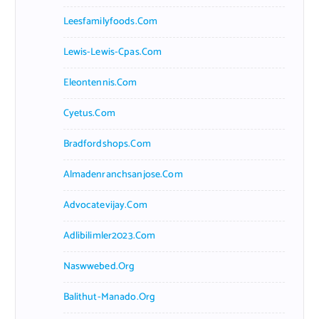
Leesfamilyfoods.com
Lewis-Lewis-Cpas.com
Eleontennis.com
Cyetus.com
Bradfordshops.com
Almadenranchsanjose.com
Advocatevijay.com
Adlibilimler2023.com
Naswwebed.org
Balithut-Manado.org