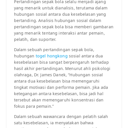
Pertandingan sepak bola selalu menjadi ajang
yang menarik untuk dianalisis, terutama dalam
hubungan sosial antara dua kesebelasan yang
bertanding. Analisis hubungan sosial dalam
pertandingan sepak bola bisa memberi gambaran
yang menarik tentang interaksi antar pemain,
pelatih, dan suporter.
Dalam sebuah pertandingan sepak bola,
hubungan
togel hongkong
sosial antara dua
kesebelasan bisa sangat berpengaruh terhadap
hasil akhir pertandingan. Menurut ahli psikologi
olahraga, Dr. James Danek, “Hubungan sosial
antara dua kesebelasan bisa memengaruhi
tingkat motivasi dan performa pemain. Jika ada
ketegangan antara kesebelasan, bisa jadi hal
tersebut akan memengaruhi konsentrasi dan
fokus para pemain.”
Dalam sebuah wawancara dengan pelatih salah
satu kesebelasan, ia menyatakan bahwa