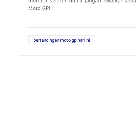
motor di seluruh dunia. Jangan lewatkan set
Moto GP!
pertandingan moto gp hari ini