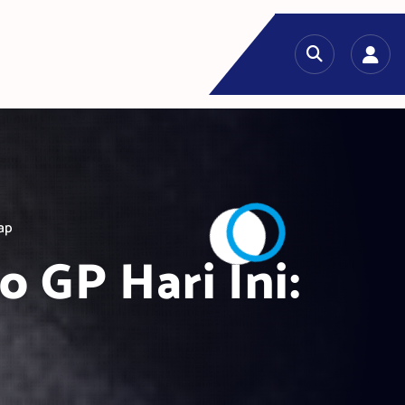
ap
 GP Hari Ini: