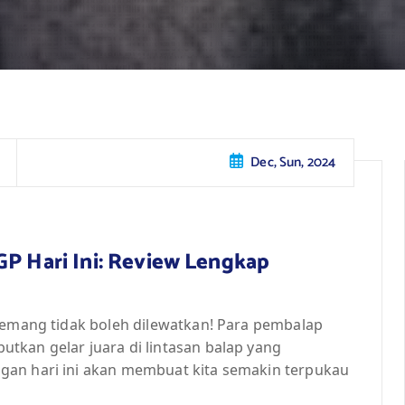
Dec, Sun, 2024
GP Hari Ini: Review Lengkap
 memang tidak boleh dilewatkan! Para pembalap
tkan gelar juara di lintasan balap yang
gan hari ini akan membuat kita semakin terpukau