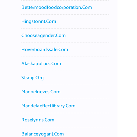
Bettermoodfoodcorporation.com
Hingstonnt.com
Chooseagender.com
Hoverboardssale.com
Alaskapolitics.com
Stsmp.org
Manoelneves.com
Mandelaeffectlibrary.com
Roselynns.com
Balanceyoganj.com