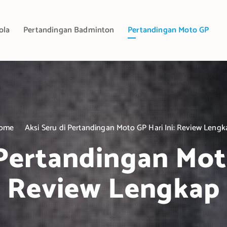
ola
Pertandingan Badminton
Pertandingan Moto GP
ome
Aksi Seru di Pertandingan Moto GP Hari Ini: Review Lengk
 Pertandingan Moto
Review Lengkap